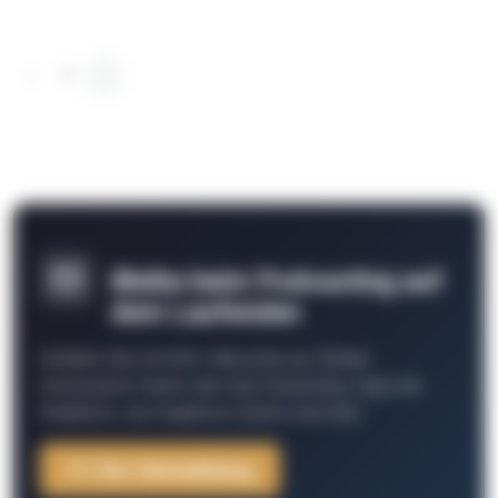
‹
1
›
Bleibe beim Podcasting auf
dem Laufenden
Schließe Dich 26.000+ Menschen an. Erhalte
interessante Fakten über das Podcasting, Tipps der
Redaktion, Job-Angebote, Events und mehr.
Zur Anmeldung