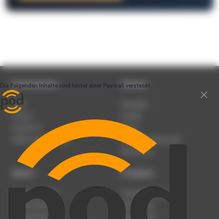
Unternehmen
Service
Team
Newsletter
Karriere
Kontakt
Impressum
Presse
Werben auf podcast.de
Nutzungsbedingungen
Datenschutz
Dienst
Produkte
Podcast anmelden
Podcast-Beratung
Podcast hochladen
Podcast-Jobs
Podcast-Events
Podcast-Push