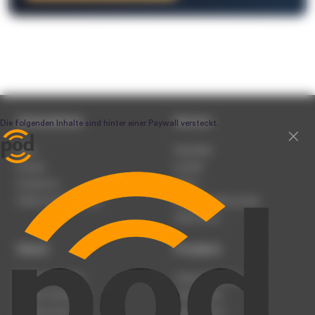
Unternehmen
Service
Team
Newsletter
Karriere
Kontakt
Impressum
Presse
Werben auf podcast.de
Nutzungsbedingungen
Datenschutz
Dienst
Produkte
Podcast anmelden
Podcast-Beratung
Podcast hochladen
Podcast-Jobs
Podcast-Events
Podcast-Push