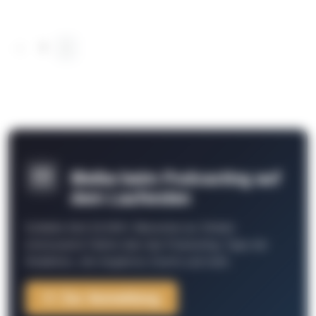
‹
1
›
Bleibe beim Podcasting auf
dem Laufenden
Schließe Dich 26.000+ Menschen an. Erhalte
interessante Fakten über das Podcasting, Tipps der
Redaktion, Job-Angebote, Events und mehr.
Zur Anmeldung