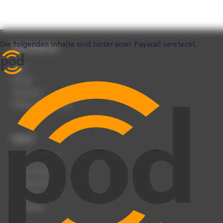
Unternehmen
Team
Karriere
Impressum
Werben auf podcast.de
Dienst
Podcast anmelden
Podcast hochladen
Podcast-Events
Registrierung
Anmeldung