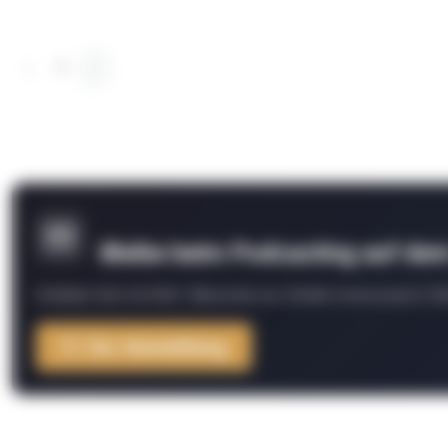
‹
1
›
Bleibe beim Podcasting auf de
Schließe Dich 26.000+ Menschen an. Erhalte interessante Fak
Zur Anmeldung