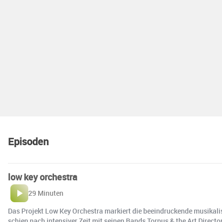
Episoden
low key orchestra
29 Minuten
Das Projekt Low Key Orchestra markiert die beeindruckende musikal
schien nach intensiver Zeit mit seinen Bands Torpus & the Art Directo