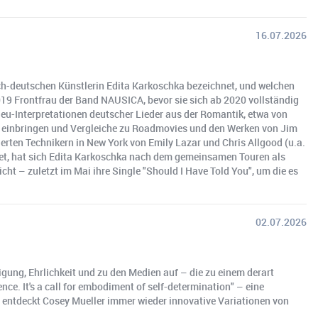
16.07.2026
ch-deutschen Künstlerin Edita Karkoschka bezeichnet, und welchen
2019 Frontfrau der Band NAUSICA, bevor sie sich ab 2020 vollständig
u-Interpretationen deutscher Lieder aus der Romantik, etwa von
" einbringen und Vergleiche zu Roadmovies und den Werken von Jim
rten Technikern in New York von Emily Lazar und Chris Allgood (u.a.
et, hat sich Edita Karkoschka nach dem gemeinsamen Touren als
t – zuletzt im Mai ihre Single "Should I Have Told You", um die es
02.07.2026
igung, Ehrlichkeit und zu den Medien auf – die zu einem derart
ence. It's a call for embodiment of self-determination" – eine
, entdeckt Cosey Mueller immer wieder innovative Variationen von