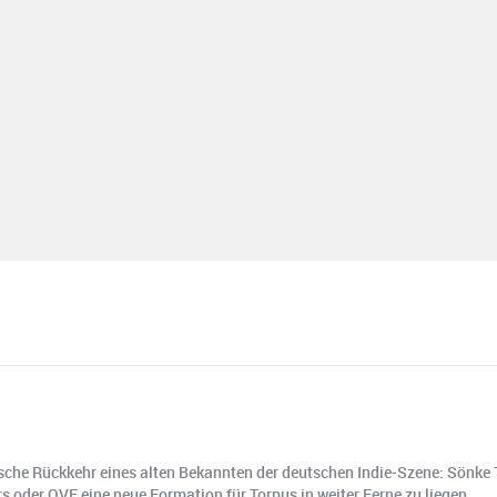
ische Rückkehr eines alten Bekannten der deutschen Indie-Szene: Sönke
rs oder OVE eine neue Formation für Torpus in weiter Ferne zu liegen.