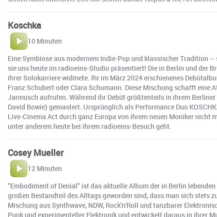
Koschka
10 Minuten
Eine Symbiose aus modernem Indie-Pop und klassischer Tradition – s
sie uns heute im radioeins-Studio präsentiert! Die in Berlin und de
ihrer Solokarriere widmete. Ihr im März 2024 erschienenes Debütal
Franz Schubert oder Clara Schumann. Diese Mischung schafft eine A
Jarmusch aufrufen. Während ihr Debüt größtenteils in ihrem Berline
David Bowie) gemastert. Ursprünglich als Performance Duo KOSCHKA 
Live-Cinema Act durch ganz Europa von ihrem neuen Moniker nicht meh
unter anderem heute bei ihrem radioeins-Besuch geht.
Cosey Mueller
12 Minuten
"Embodiment of Denial" ist das aktuelle Album der in Berlin lebenden
großen Bestandteil des Alltags geworden sind, dass man sich stets zu ih
Mischung aus Synthwave, NDW, Rock'n'Roll und tanzbarer Elektronisch
Punk und experimenteller Elektronik und entwickelt daraus in ihrer M