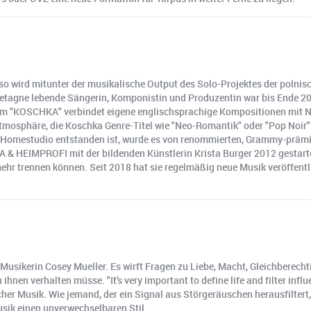
o wird mitunter der musikalische Output des Solo-Projektes der polnis
r Bretagne lebende Sängerin, Komponistin und Produzentin war bis Ende 
bum "KOSCHKA" verbindet eigene englischsprachige Kompositionen mit Ne
tmosphäre, die Koschka Genre-Titel wie "Neo-Romantik" oder "Pop Noir
r Homestudio entstanden ist, wurde es von renommierten, Grammy-prämie
& HEIMPROFI mit der bildenden Künstlerin Krista Burger 2012 gestart
r trennen können. Seit 2018 hat sie regelmäßig neue Musik veröffentlich
 Musikerin Cosey Mueller. Es wirft Fragen zu Liebe, Macht, Gleichberecht
nen verhalten müsse. "It's very important to define life and filter influ
er Musik. Wie jemand, der ein Signal aus Störgeräuschen herausfiltert
usik einen unverwechselbaren Stil.