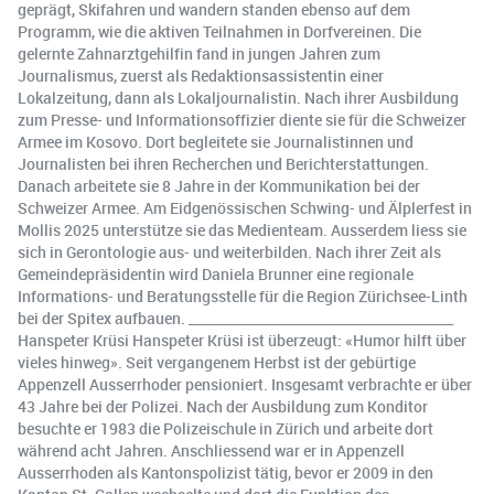
geprägt, Skifahren und wandern standen ebenso auf dem
Programm, wie die aktiven Teilnahmen in Dorfvereinen. Die
gelernte Zahnarztgehilfin fand in jungen Jahren zum
Journalismus, zuerst als Redaktionsassistentin einer
Lokalzeitung, dann als Lokaljournalistin. Nach ihrer Ausbildung
zum Presse- und Informationsoffizier diente sie für die Schweizer
Armee im Kosovo. Dort begleitete sie Journalistinnen und
Journalisten bei ihren Recherchen und Berichterstattungen.
Danach arbeitete sie 8 Jahre in der Kommunikation bei der
Schweizer Armee. Am Eidgenössischen Schwing- und Älplerfest in
Mollis 2025 unterstütze sie das Medienteam. Ausserdem liess sie
sich in Gerontologie aus- und weiterbilden. Nach ihrer Zeit als
Gemeindepräsidentin wird Daniela Brunner eine regionale
Informations- und Beratungsstelle für die Region Zürichsee-Linth
bei der Spitex aufbauen. ________________________________________
Hanspeter Krüsi Hanspeter Krüsi ist überzeugt: «Humor hilft über
vieles hinweg». Seit vergangenem Herbst ist der gebürtige
Appenzell Ausserrhoder pensioniert. Insgesamt verbrachte er über
43 Jahre bei der Polizei. Nach der Ausbildung zum Konditor
besuchte er 1983 die Polizeischule in Zürich und arbeite dort
während acht Jahren. Anschliessend war er in Appenzell
Ausserrhoden als Kantonspolizist tätig, bevor er 2009 in den