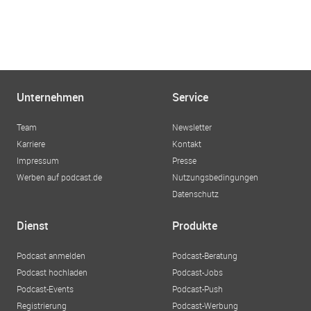
Unternehmen
Service
Team
Newsletter
Karriere
Kontakt
Impressum
Presse
Werben auf podcast.de
Nutzungsbedingungen
Datenschutz
Dienst
Produkte
Podcast anmelden
Podcast-Beratung
Podcast hochladen
Podcast-Jobs
Podcast-Events
Podcast-Push
Registrierung
Podcast-Werbung