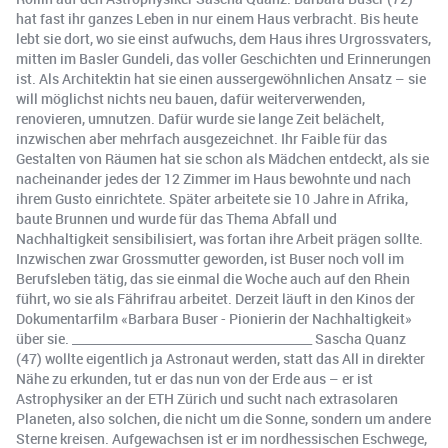
hat fast ihr ganzes Leben in nur einem Haus verbracht. Bis heute
lebt sie dort, wo sie einst aufwuchs, dem Haus ihres Urgrossvaters,
mitten im Basler Gundeli, das voller Geschichten und Erinnerungen
ist. Als Architektin hat sie einen aussergewöhnlichen Ansatz – sie
will möglichst nichts neu bauen, dafür weiterverwenden,
renovieren, umnutzen. Dafür wurde sie lange Zeit belächelt,
inzwischen aber mehrfach ausgezeichnet. Ihr Faible für das
Gestalten von Räumen hat sie schon als Mädchen entdeckt, als sie
nacheinander jedes der 12 Zimmer im Haus bewohnte und nach
ihrem Gusto einrichtete. Später arbeitete sie 10 Jahre in Afrika,
baute Brunnen und wurde für das Thema Abfall und
Nachhaltigkeit sensibilisiert, was fortan ihre Arbeit prägen sollte.
Inzwischen zwar Grossmutter geworden, ist Buser noch voll im
Berufsleben tätig, das sie einmal die Woche auch auf den Rhein
führt, wo sie als Fährifrau arbeitet. Derzeit läuft in den Kinos der
Dokumentarfilm «Barbara Buser - Pionierin der Nachhaltigkeit»
über sie. ________________________________________ Sascha Quanz
(47) wollte eigentlich ja Astronaut werden, statt das All in direkter
Nähe zu erkunden, tut er das nun von der Erde aus – er ist
Astrophysiker an der ETH Zürich und sucht nach extrasolaren
Planeten, also solchen, die nicht um die Sonne, sondern um andere
Sterne kreisen. Aufgewachsen ist er im nordhessischen Eschwege,