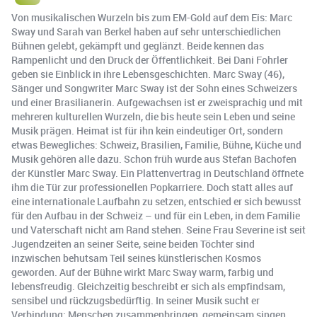
Von musikalischen Wurzeln bis zum EM-Gold auf dem Eis: Marc
Sway und Sarah van Berkel haben auf sehr unterschiedlichen
Bühnen gelebt, gekämpft und geglänzt. Beide kennen das
Rampenlicht und den Druck der Öffentlichkeit. Bei Dani Fohrler
geben sie Einblick in ihre Lebensgeschichten. Marc Sway (46),
Sänger und Songwriter Marc Sway ist der Sohn eines Schweizers
und einer Brasilianerin. Aufgewachsen ist er zweisprachig und mit
mehreren kulturellen Wurzeln, die bis heute sein Leben und seine
Musik prägen. Heimat ist für ihn kein eindeutiger Ort, sondern
etwas Bewegliches: Schweiz, Brasilien, Familie, Bühne, Küche und
Musik gehören alle dazu. Schon früh wurde aus Stefan Bachofen
der Künstler Marc Sway. Ein Plattenvertrag in Deutschland öffnete
ihm die Tür zur professionellen Popkarriere. Doch statt alles auf
eine internationale Laufbahn zu setzen, entschied er sich bewusst
für den Aufbau in der Schweiz – und für ein Leben, in dem Familie
und Vaterschaft nicht am Rand stehen. Seine Frau Severine ist seit
Jugendzeiten an seiner Seite, seine beiden Töchter sind
inzwischen behutsam Teil seines künstlerischen Kosmos
geworden. Auf der Bühne wirkt Marc Sway warm, farbig und
lebensfreudig. Gleichzeitig beschreibt er sich als empfindsam,
sensibel und rückzugsbedürftig. In seiner Musik sucht er
Verbindung: Menschen zusammenbringen, gemeinsam singen,