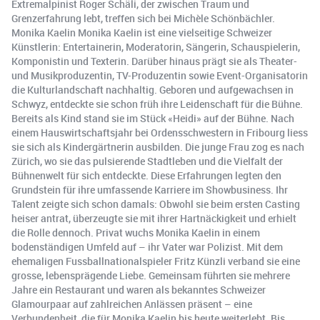
Extremalpinist Roger Schäli, der zwischen Traum und
Grenzerfahrung lebt, treffen sich bei Michèle Schönbächler.
Monika Kaelin Monika Kaelin ist eine vielseitige Schweizer
Künstlerin: Entertainerin, Moderatorin, Sängerin, Schauspielerin,
Komponistin und Texterin. Darüber hinaus prägt sie als Theater-
und Musikproduzentin, TV-Produzentin sowie Event-Organisatorin
die Kulturlandschaft nachhaltig. Geboren und aufgewachsen in
Schwyz, entdeckte sie schon früh ihre Leidenschaft für die Bühne.
Bereits als Kind stand sie im Stück «Heidi» auf der Bühne. Nach
einem Hauswirtschaftsjahr bei Ordensschwestern in Fribourg liess
sie sich als Kindergärtnerin ausbilden. Die junge Frau zog es nach
Zürich, wo sie das pulsierende Stadtleben und die Vielfalt der
Bühnenwelt für sich entdeckte. Diese Erfahrungen legten den
Grundstein für ihre umfassende Karriere im Showbusiness. Ihr
Talent zeigte sich schon damals: Obwohl sie beim ersten Casting
heiser antrat, überzeugte sie mit ihrer Hartnäckigkeit und erhielt
die Rolle dennoch. Privat wuchs Monika Kaelin in einem
bodenständigen Umfeld auf – ihr Vater war Polizist. Mit dem
ehemaligen Fussballnationalspieler Fritz Künzli verband sie eine
grosse, lebensprägende Liebe. Gemeinsam führten sie mehrere
Jahre ein Restaurant und waren als bekanntes Schweizer
Glamourpaar auf zahlreichen Anlässen präsent – eine
Verbundenheit, die für Monika Kaelin bis heute weiterlebt. Bis