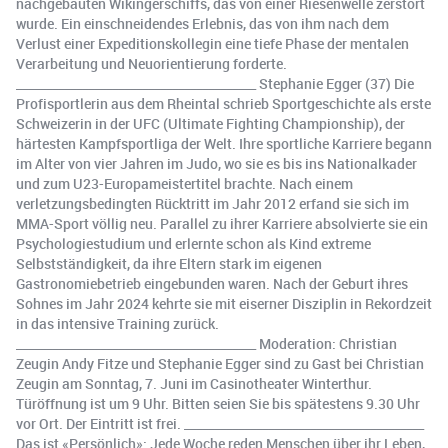
nachgebauten Wikingerschiffs, das von einer Riesenwelle zerstört
wurde. Ein einschneidendes Erlebnis, das von ihm nach dem
Verlust einer Expeditionskollegin eine tiefe Phase der mentalen
Verarbeitung und Neuorientierung forderte.
________________________________________ Stephanie Egger (37) Die
Profisportlerin aus dem Rheintal schrieb Sportgeschichte als erste
Schweizerin in der UFC (Ultimate Fighting Championship), der
härtesten Kampfsportliga der Welt. Ihre sportliche Karriere begann
im Alter von vier Jahren im Judo, wo sie es bis ins Nationalkader
und zum U23-Europameistertitel brachte. Nach einem
verletzungsbedingten Rücktritt im Jahr 2012 erfand sie sich im
MMA-Sport völlig neu. Parallel zu ihrer Karriere absolvierte sie ein
Psychologiestudium und erlernte schon als Kind extreme
Selbstständigkeit, da ihre Eltern stark im eigenen
Gastronomiebetrieb eingebunden waren. Nach der Geburt ihres
Sohnes im Jahr 2024 kehrte sie mit eiserner Disziplin in Rekordzeit
in das intensive Training zurück.
________________________________________ Moderation: Christian
Zeugin Andy Fitze und Stephanie Egger sind zu Gast bei Christian
Zeugin am Sonntag, 7. Juni im Casinotheater Winterthur.
Türöffnung ist um 9 Uhr. Bitten seien Sie bis spätestens 9.30 Uhr
vor Ort. Der Eintritt ist frei. ________________________________________
Das ist «Persönlich»: Jede Woche reden Menschen über ihr Leben,