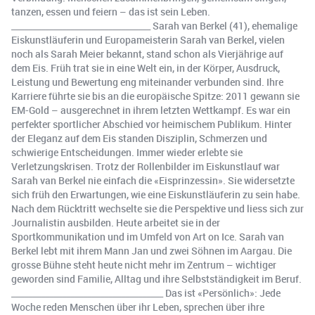
tanzen, essen und feiern – das ist sein Leben.
_________________________________ Sarah van Berkel (41), ehemalige
Eiskunstläuferin und Europameisterin Sarah van Berkel, vielen
noch als Sarah Meier bekannt, stand schon als Vierjährige auf
dem Eis. Früh trat sie in eine Welt ein, in der Körper, Ausdruck,
Leistung und Bewertung eng miteinander verbunden sind. Ihre
Karriere führte sie bis an die europäische Spitze: 2011 gewann sie
EM-Gold – ausgerechnet in ihrem letzten Wettkampf. Es war ein
perfekter sportlicher Abschied vor heimischem Publikum. Hinter
der Eleganz auf dem Eis standen Disziplin, Schmerzen und
schwierige Entscheidungen. Immer wieder erlebte sie
Verletzungskrisen. Trotz der Rollenbilder im Eiskunstlauf war
Sarah van Berkel nie einfach die «Eisprinzessin». Sie widersetzte
sich früh den Erwartungen, wie eine Eiskunstläuferin zu sein habe.
Nach dem Rücktritt wechselte sie die Perspektive und liess sich zur
Journalistin ausbilden. Heute arbeitet sie in der
Sportkommunikation und im Umfeld von Art on Ice. Sarah van
Berkel lebt mit ihrem Mann Jan und zwei Söhnen im Aargau. Die
grosse Bühne steht heute nicht mehr im Zentrum – wichtiger
geworden sind Familie, Alltag und ihre Selbstständigkeit im Beruf.
____________________________________ Das ist «Persönlich»: Jede
Woche reden Menschen über ihr Leben, sprechen über ihre