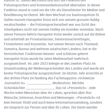
Kanton St. Gallen wechselte und dort die Funktion des
Polizeisprechers und Kommunikationschef übernahm. In dieser
Funktion stand er rund um die Uhr als Dienstleister für Medien und
Bevölkerung im Dienst. Mit dem Wechsel zur Kantonspolizei St.
Gallen musste Hanspeter Krüsi sich von seinem grossen Hobby
verabschieden – die Polizeisprecherarbeit war aus Sicht des
Arbeitgebers nicht mit seinem Hobby als Komiker vereinbar. Nach
seiner Pension kehrte Hanspeter Krüsi wieder zurück auf die Bühne
und unterhält an Privatanlässen, Seniorennachmittagen,
Firmenfeiern und Konzerten. Auf seinen Reisen nach Thailand,
Sumatra, Burma und weiteren asiatischen Ländern, hat er die
fernöstlichen Traditionen kennen- und schätzen gelernt.
Hanspeter Krüsi wurde für seine Medienarbeit mehrfach
ausgezeichnet. Im Jahr 2023 belegte er den zweiten Platz im
Gesamtranking der Mediensprechenden des Landes und wurde als
bester Polizeisprecher ausgezeichnet. Im letzten Jahr erreichte er
den dritten Platz im Ranking des Fachmagazins «Schweizer
Journalist:in». _________________ Moderation: Michèle
Schönbächler ____________________ Das ist «Persönlich»: Jede
Woche reden Menschen über ihr Leben, sprechen über ihre
Wünsche, Interesse, Ansichten und Meinungen. «Persönlich» ist
kein heisser Stuhl und auch keine Informationssendung, sondern
ein Gespräch zur Person und über ihr Leben. Die Gäste werden