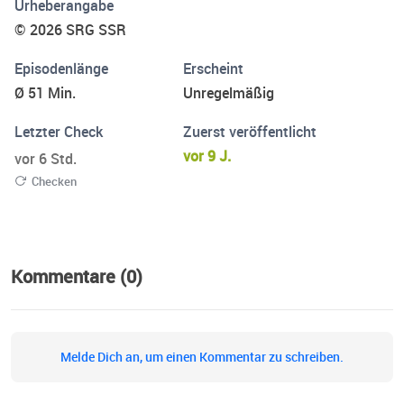
Urheberangabe
und über ihr Leben. Im «Persönlich» sind Gäste
© 2026 SRG SSR
eingeladen, die aufgrund ihrer Lebenserfahrungen etwas
zu sagen haben, das über den Tag hinaus Gültigkeit hat
Episodenlänge
Erscheint
Ø 51 Min.
Unregelmäßig
Letzter Check
Zuerst veröffentlicht
vor 9 J.
vor 6 Std.
Checken
Kommentare (0)
Melde Dich an, um einen Kommentar zu schreiben.