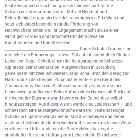
heute engagiert sie sich mit grosser Leidenschaft für die
Schweizer Unterhaltungskultur. Mit viel Herzblut und
Beharrlichkeit organisiert sie den renommierten Prix Walo und
setzt sich dabei besonders für die Förderung von
Nachwuchstalenten ein. Ihr Engagement macht sie zu einer
wichtigen Förderin und Botschafterin der Schweizer
Künstlerinnen- und Künstlerszene.
________________________________________ Roger Schäli «Träume sind
mir lieber als Erinnerung» – dieser Satz steht sinnbildlich für das
Leben von Roger Schäli, einem der herausragenden Schweizer
Alpinisten seiner Generation. Aufgewachsen in Sörenberg
gemeinsam mit zwei Schwestern, fand Schäli früh den Bezug zur
Natur und zu den Bergen. Zunächst erlernte er den Beruf des
Zimmermanns. Doch ein Schlüsselmoment veränderte seinen
Lebensweg grundlegend: Beim Aufbau eines Hauses mit Blick auf
die legendäre Eigernordwand fasste er den Entschluss, selbst
hinaufzusteigen. Aus dieser Vision wurde eine Leidenschaft – und
schliesslich eine aussergewöhnliche Karriere. Heute hat Roger
Schäli die Eigernordwand über 50 Mal durchstiegen und dabei
nicht nur bestehende Routen wiederholt, sondern auch neue Wege
erschlossen. Unter anderem die Route «Merci la vie», die
sinnbildlich für seine Haltung zum Leben steht. Ein schwerer