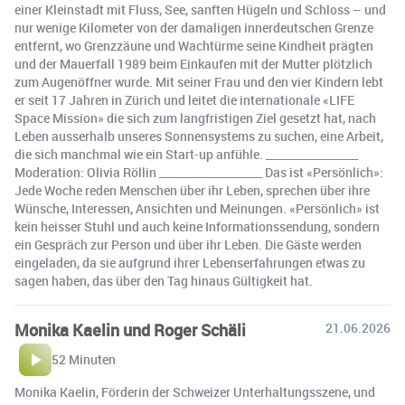
einer Kleinstadt mit Fluss, See, sanften Hügeln und Schloss – und
nur wenige Kilometer von der damaligen innerdeutschen Grenze
entfernt, wo Grenzzäune und Wachtürme seine Kindheit prägten
und der Mauerfall 1989 beim Einkaufen mit der Mutter plötzlich
zum Augenöffner wurde. Mit seiner Frau und den vier Kindern lebt
er seit 17 Jahren in Zürich und leitet die internationale «LIFE
Space Mission» die sich zum langfristigen Ziel gesetzt hat, nach
Leben ausserhalb unseres Sonnensystems zu suchen, eine Arbeit,
die sich manchmal wie ein Start-up anfühle. _________________
Moderation: Olivia Röllin ___________________ Das ist «Persönlich»:
Jede Woche reden Menschen über ihr Leben, sprechen über ihre
Wünsche, Interessen, Ansichten und Meinungen. «Persönlich» ist
kein heisser Stuhl und auch keine Informationssendung, sondern
ein Gespräch zur Person und über ihr Leben. Die Gäste werden
eingeladen, da sie aufgrund ihrer Lebenserfahrungen etwas zu
sagen haben, das über den Tag hinaus Gültigkeit hat.
Monika Kaelin und Roger Schäli
21.06.2026
52 Minuten
Monika Kaelin, Förderin der Schweizer Unterhaltungsszene, und