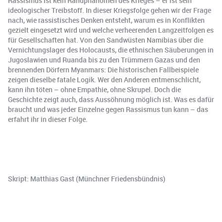
Rassismus ist kein Randphänomen des Krieges – er ist sein
ideologischer Treibstoff. In dieser Kriegsfolge gehen wir der Frage
nach, wie rassistisches Denken entsteht, warum es in Konflikten
gezielt eingesetzt wird und welche verheerenden Langzeitfolgen es
für Gesellschaften hat. Von den Sandwüsten Namibias über die
Vernichtungslager des Holocausts, die ethnischen Säuberungen in
Jugoslawien und Ruanda bis zu den Trümmern Gazas und den
brennenden Dörfern Myanmars: Die historischen Fallbeispiele
zeigen dieselbe fatale Logik. Wer den Anderen entmenschlicht,
kann ihn töten – ohne Empathie, ohne Skrupel. Doch die
Geschichte zeigt auch, dass Aussöhnung möglich ist. Was es dafür
braucht und was jeder Einzelne gegen Rassismus tun kann – das
erfahrt ihr in dieser Folge.
Skript: Matthias Gast (Münchner Friedensbündnis)