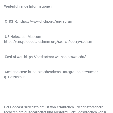
Weiterführende Informationen:
️ OHCHR: https://www.ohchr.org/en/racism
️ US Holocaust Museum:
https://encyclopedia.ushmm.org/search?query=racism
️ Cost of war: https://costsofwar.watson.brown.edu/
️ Mediendienst: https://mediendienst-integration.de/suche?
q=Rassismus
Der Podcast "Kriegsfolge" ist von erfahrenen Friedensforschern
recherchiert, ausgearbeitet und ausformuliert - gesprochen von KI.