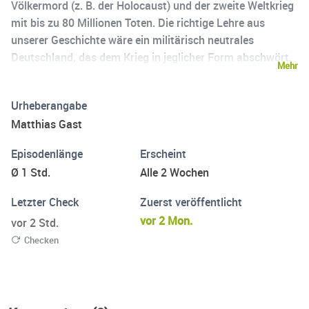
Völkermord (z. B. der Holocaust) und der zweite Weltkrieg
mit bis zu 80 Millionen Toten. Die richtige Lehre aus
unserer Geschichte wäre ein militärisch neutrales
Deutschland, das dem Krieg in jeglicher Form abschwört.
Mehr
Stattdessen soll Deutschland kriegstüchtig werden. Mehr
Verantwortung und eine Führungsrolle in Europa
Urheberangabe
übernehmen. Deutschland hat der friedlichen
Matthias Gast
Konfliktlösung den Rücken gekehrt. Der Podcast
Kriegsfolge richtet sich an Menschen, die den neuen
Episodenlänge
Erscheint
Militarismus, die massive Aufrüstung und die neue
Ø 1 Std.
Alle 2 Wochen
Wehrpflicht infrage stellen.
Letzter Check
Zuerst veröffentlicht
vor 2 Mon.
vor 2 Std.
Checken