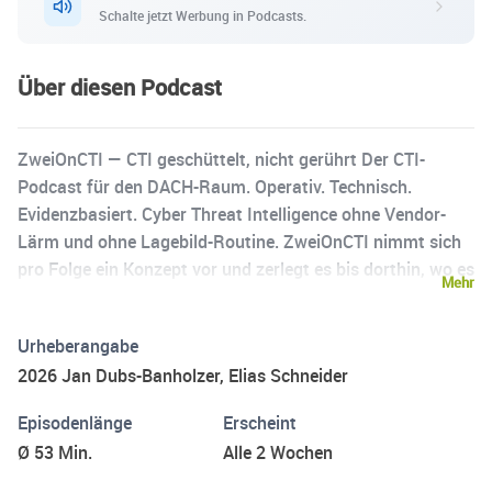
Schalte jetzt Werbung in Podcasts.
Über diesen Podcast
ZweiOnCTI — CTI geschüttelt, nicht gerührt Der CTI-
Podcast für den DACH-Raum. Operativ. Technisch.
Evidenzbasiert. Cyber Threat Intelligence ohne Vendor-
Lärm und ohne Lagebild-Routine. ZweiOnCTI nimmt sich
pro Folge ein Konzept vor und zerlegt es bis dorthin, wo es
Mehr
im Alltag trägt — was funktioniert, was nicht, und warum.
Keine Hersteller-Folien, keine Panik-Zahlen ohne
Urheberangabe
Methodenfussnote, keine Frameworks-Bingo-Karten.
2026 Jan Dubs-Banholzer, Elias Schneider
Stattdessen: Pyramid of Pain, Intelligence Cycle, IOC-
Halbwertszeit, Diamond Model, Threat Hunting, Detection
Episodenlänge
Erscheint
Engineering, Adversary Emulation — diskutiert mit Praxis
Ø 53 Min.
Alle 2 Wochen
und mit der Bereitschaft, Industriekonsens dort zu
schütteln, wo er nicht hält. Wir nehmen das Feld ernst.