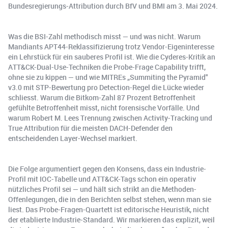
Bundesregierungs-Attribution durch BfV und BMI am 3. Mai 2024.
Was die BSI-Zahl methodisch misst — und was nicht. Warum
Mandiants APT44-Reklassifizierung trotz Vendor-Eigeninteresse
ein Lehrstück für ein sauberes Profil ist. Wie die Cyderes-Kritik an
ATT&CK-Dual-Use-Techniken die Probe-Frage Capability trifft,
ohne sie zu kippen — und wie MITREs „Summiting the Pyramid"
v3.0 mit STP-Bewertung pro Detection-Regel die Lücke wieder
schliesst. Warum die Bitkom-Zahl 87 Prozent Betroffenheit
gefühlte Betroffenheit misst, nicht forensische Vorfälle. Und
warum Robert M. Lees Trennung zwischen Activity-Tracking und
True Attribution für die meisten DACH-Defender den
entscheidenden Layer-Wechsel markiert.
Die Folge argumentiert gegen den Konsens, dass ein Industrie-
Profil mit IOC-Tabelle und ATT&CK-Tags schon ein operativ
nützliches Profil sei — und hält sich strikt an die Methoden-
Offenlegungen, die in den Berichten selbst stehen, wenn man sie
liest. Das Probe-Fragen-Quartett ist editorische Heuristik, nicht
der etablierte Industrie-Standard. Wir markieren das explizit, weil