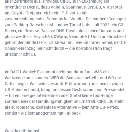
aller Zertifikate aus. Provider: CIRCL.lu in Luxemburg als
öffentlicher Dienst, dazu Validin, Spamhaus, DNSDB, VirusTotal —
am Coyote-Trojaner reicht ein IP-Pivot zu 48
zusammenhängenden Domains bei Validin. Der saubere Gegenpol
zum Parking-Rauschen ist Juniper Threat Labs Juli 2024: ein C2-
Server, ein Reverse-Passive-DNS-Pivot, plus sieben Domains und
plus zwei IPs — AsyncRAT, XWorm, VenomRAT. Und zur Ehrlichkeit
gehört der blinde Fleck: crt.sh war im Live-Fall rate-limited, der CT-
Cousin-Nachzug lief nicht durch — die Korroboration trägt
urlscan, nicht CT.
Im DACH-Winkel: Es kommt nicht nur darauf an, WAS ein
Werkzeug kann, sondern WER die Sensoren betreibt und WO die
Daten liegen. Wer seine gesamte Frühwarnung an einen einzigen
US-Anbieter hängt, hängt an dessen Rechtsraum und Preismodell
— für ein Energieunternehmen oder Spital keine Tool-Frage,
sondern eine der Handlungsfähigkeit im Ernstfall. CIRCL.lu steht
als europäische, kostenlose Alternative — kein Anti-US-Reflex,
sondern Risikomanagement mit Fallback.
Was du mitnimmst