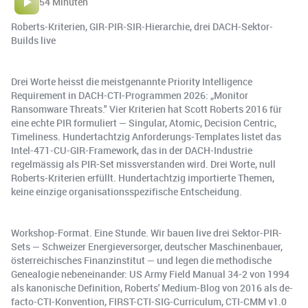
54 Minuten
Roberts-Kriterien, GIR-PIR-SIR-Hierarchie, drei DACH-Sektor-
Builds live
Drei Worte heisst die meistgenannte Priority Intelligence
Requirement in DACH-CTI-Programmen 2026: „Monitor
Ransomware Threats." Vier Kriterien hat Scott Roberts 2016 für
eine echte PIR formuliert — Singular, Atomic, Decision Centric,
Timeliness. Hundertachtzig Anforderungs-Templates listet das
Intel-471-CU-GIR-Framework, das in der DACH-Industrie
regelmässig als PIR-Set missverstanden wird. Drei Worte, null
Roberts-Kriterien erfüllt. Hundertachtzig importierte Themen,
keine einzige organisationsspezifische Entscheidung.
Workshop-Format. Eine Stunde. Wir bauen live drei Sektor-PIR-
Sets — Schweizer Energieversorger, deutscher Maschinenbauer,
österreichisches Finanzinstitut — und legen die methodische
Genealogie nebeneinander: US Army Field Manual 34-2 von 1994
als kanonische Definition, Roberts' Medium-Blog von 2016 als de-
facto-CTI-Konvention, FIRST-CTI-SIG-Curriculum, CTI-CMM v1.0