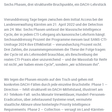
Sechs Phasen, drei strukturelle Bruchpunkte, ein DACH-Lehrstück
Vierunddreissig Tage liegen zwischen dem Initial Access bei der
Landesverwaltung Kärnten am 21. April 2022 und der Detection
am 24. Mai. Sechs Phasen umfasst der klassische Intelligence
Cycle, der in jedem CTI-Lehrgang als kanonische Lehrform hängt.
Sechsunddreissig Prozent der Programme messen laut SANS-CTI-
Umfrage 2024 ihre Effektivität — vierundsechzig Prozent nicht.
Drei Zahlen, die zusammengenommen die These der Folge tragen:
der Cycle ist als Lehrmodell brauchbar, als Beschreibung der
realen CTI-Praxis aber unzureichend — und der Massstab für Reife
ist nicht „wir haben einen Cycle", sondern „wir schliessen ihn".
Wir legen die Phasen einzeln auf den Tisch und gehen mit
konkreten DACH-Fällen durch jede einzelne Bruchstelle. Phase 1 —
Direction — fehlt strukturell im DACH-Mittelstand, illustriert am
A1-Telekom-Fall: sechs Monate Verweildauer, Hundert-Personen-
Eradication, über zehntausend Systeme reset, vermutete
staatliche Akteure ohne hinterlegte Priority Intelligence
Requirements. Phase 2 — Collection — versagt im Land-Kärnten-