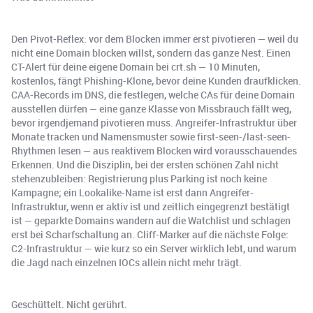
Den Pivot-Reflex: vor dem Blocken immer erst pivotieren — weil du
nicht eine Domain blocken willst, sondern das ganze Nest. Einen
CT-Alert für deine eigene Domain bei crt.sh — 10 Minuten,
kostenlos, fängt Phishing-Klone, bevor deine Kunden draufklicken.
CAA-Records im DNS, die festlegen, welche CAs für deine Domain
ausstellen dürfen — eine ganze Klasse von Missbrauch fällt weg,
bevor irgendjemand pivotieren muss. Angreifer-Infrastruktur über
Monate tracken und Namensmuster sowie first-seen-/last-seen-
Rhythmen lesen — aus reaktivem Blocken wird vorausschauendes
Erkennen. Und die Disziplin, bei der ersten schönen Zahl nicht
stehenzubleiben: Registrierung plus Parking ist noch keine
Kampagne; ein Lookalike-Name ist erst dann Angreifer-
Infrastruktur, wenn er aktiv ist und zeitlich eingegrenzt bestätigt
ist — geparkte Domains wandern auf die Watchlist und schlagen
erst bei Scharfschaltung an. Cliff-Marker auf die nächste Folge:
C2-Infrastruktur — wie kurz so ein Server wirklich lebt, und warum
die Jagd nach einzelnen IOCs allein nicht mehr trägt.
Geschüttelt. Nicht gerührt.