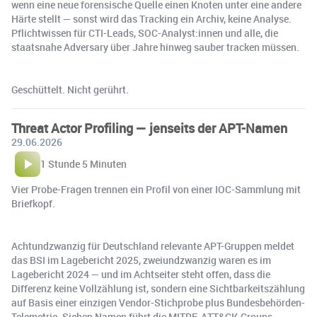
wenn eine neue forensische Quelle einen Knoten unter eine andere
Härte stellt — sonst wird das Tracking ein Archiv, keine Analyse.
Pflichtwissen für CTI-Leads, SOC-Analyst:innen und alle, die
staatsnahe Adversary über Jahre hinweg sauber tracken müssen.
Geschüttelt. Nicht gerührt.
Threat Actor Profiling — jenseits der APT-Namen
29.06.2026
1 Stunde 5 Minuten
Vier Probe-Fragen trennen ein Profil von einer IOC-Sammlung mit
Briefkopf.
Achtundzwanzig für Deutschland relevante APT-Gruppen meldet
das BSI im Lagebericht 2025, zweiundzwanzig waren es im
Lagebericht 2024 — und im Achtseiter steht offen, dass die
Differenz keine Vollzählung ist, sondern eine Sichtbarkeitszählung
auf Basis einer einzigen Vendor-Stichprobe plus Bundesbehörden-
Telemetrie. Sieben Namen führt die MITRE-ATT&CK-Groups-