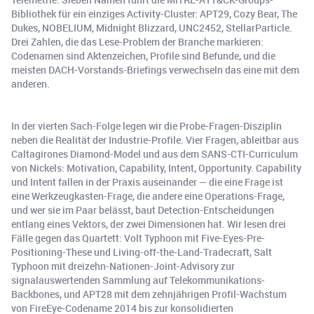
Bibliothek für ein einziges Activity-Cluster: APT29, Cozy Bear, The
Dukes, NOBELIUM, Midnight Blizzard, UNC2452, StellarParticle.
Drei Zahlen, die das Lese-Problem der Branche markieren:
Codenamen sind Aktenzeichen, Profile sind Befunde, und die
meisten DACH-Vorstands-Briefings verwechseln das eine mit dem
anderen.
In der vierten Sach-Folge legen wir die Probe-Fragen-Disziplin
neben die Realität der Industrie-Profile. Vier Fragen, ableitbar aus
Caltagirones Diamond-Model und aus dem SANS-CTI-Curriculum
von Nickels: Motivation, Capability, Intent, Opportunity. Capability
und Intent fallen in der Praxis auseinander — die eine Frage ist
eine Werkzeugkasten-Frage, die andere eine Operations-Frage,
und wer sie im Paar belässt, baut Detection-Entscheidungen
entlang eines Vektors, der zwei Dimensionen hat. Wir lesen drei
Fälle gegen das Quartett: Volt Typhoon mit Five-Eyes-Pre-
Positioning-These und Living-off-the-Land-Tradecraft, Salt
Typhoon mit dreizehn-Nationen-Joint-Advisory zur
signalauswertenden Sammlung auf Telekommunikations-
Backbones, und APT28 mit dem zehnjährigen Profil-Wachstum
von FireEye-Codename 2014 bis zur konsolidierten