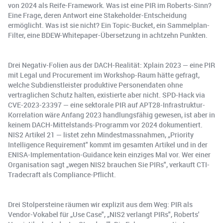
von 2024 als Reife-Framework. Was ist eine PIR im Roberts-Sinn?
Eine Frage, deren Antwort eine Stakeholder-Entscheidung
ermöglicht. Was ist sie nicht? Ein Topic-Bucket, ein Sammelplan-
Filter, eine BDEW-Whitepaper-Übersetzung in achtzehn Punkten.
Drei Negativ-Folien aus der DACH-Realität: Xplain 2023 — eine PIR
mit Legal und Procurement im Workshop-Raum hätte gefragt,
welche Subdienstleister produktive Personendaten ohne
vertraglichen Schutz halten, existierte aber nicht. SPD-Hack via
CVE-2023-23397 — eine sektorale PIR auf APT28-Infrastruktur-
Korrelation wäre Anfang 2023 handlungsfähig gewesen, ist aber in
keinem DACH-Mittelstands-Programm vor 2024 dokumentiert.
NIS2 Artikel 21 — listet zehn Mindestmassnahmen, „Priority
Intelligence Requirement" kommt im gesamten Artikel und in der
ENISA-Implementation-Guidance kein einziges Mal vor. Wer einer
Organisation sagt „wegen NIS2 brauchen Sie PIRs", verkauft CTI-
Tradecraft als Compliance-Pflicht.
Drei Stolpersteine räumen wir explizit aus dem Weg: PIR als
Vendor-Vokabel für „Use Case", „NIS2 verlangt PIRs", Roberts'