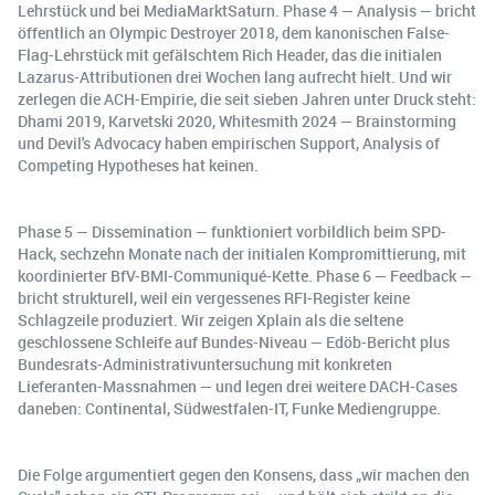
Lehrstück und bei MediaMarktSaturn. Phase 4 — Analysis — bricht
öffentlich an Olympic Destroyer 2018, dem kanonischen False-
Flag-Lehrstück mit gefälschtem Rich Header, das die initialen
Lazarus-Attributionen drei Wochen lang aufrecht hielt. Und wir
zerlegen die ACH-Empirie, die seit sieben Jahren unter Druck steht:
Dhami 2019, Karvetski 2020, Whitesmith 2024 — Brainstorming
und Devil's Advocacy haben empirischen Support, Analysis of
Competing Hypotheses hat keinen.
Phase 5 — Dissemination — funktioniert vorbildlich beim SPD-
Hack, sechzehn Monate nach der initialen Kompromittierung, mit
koordinierter BfV-BMI-Communiqué-Kette. Phase 6 — Feedback —
bricht strukturell, weil ein vergessenes RFI-Register keine
Schlagzeile produziert. Wir zeigen Xplain als die seltene
geschlossene Schleife auf Bundes-Niveau — Edöb-Bericht plus
Bundesrats-Administrativuntersuchung mit konkreten
Lieferanten-Massnahmen — und legen drei weitere DACH-Cases
daneben: Continental, Südwestfalen-IT, Funke Mediengruppe.
Die Folge argumentiert gegen den Konsens, dass „wir machen den