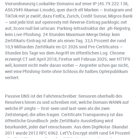
Vierundneunzig Lookalike-Domains auf einer IP (45.79.222.138,
AS63949 Akamai-Linode), quer durch elf Marken — Instagram und
TikTok mit je zwölf, dazu FedEx, Zurich, Credit Suisse, Migros Bank
— und jede löst auf openresty mit Reverse-Eintrag parklogic.net
auf, Score null bei urlscan: Parking-Infrastruktur der .ph-Registry,
kein Live-Phishing. 24 Stunden Maximum Merge Delay: kein
Zertifikats-Eintrag ist älter als einen Tag. 33,5 Prozent der rund
10,9 Milliarden Zertifikate im Q1 2026 sind Pre-Certificates —
Stunden bis Tage vor dem Angriff im öffentlichen Log. Chrome
erzwingt CT seit April 2018, Firefox seit Februar 2025; wer HTTPS
will, kommt nicht mehr daran vorbei — Angreifer schon gar nicht,
weil eine Phishing-Seite ohne Schloss ihr halbes Opferpublikum
verliert.
Passive DNS ist der Fahrtenschreiber: Sensoren oberhalb des
Resolvers hören zu und schreiben mit, welche Domain WANN auf
welche IP zeigte — first-seen und last-seen als die zwei
Zeitstempel, die alles tragen. Certificate Transparency ist das
öffentliche Grundbuch: jede Zertifikats-Ausstellung wird
beurkundet, jeder darf reinschauen. Aus dem DigiNotar-Skandal
2011 wurde 2012 RFC 6962. Let'\''s Encrypt stellt rund 54 Prozent