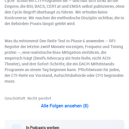
Cycle" schon ein CTI-Programm sei — und hält sich strikt an die
Empirie, die BSI, BACS, CERT.at und ENISA selbst publizieren, ohne
den Cycle-Begriff überhaupt zu führen. Wir erfinden keine
Kontroverse. Wir machen die methodische Disziplin sichtbar, die in
der Behörden-Praxis längst gelebt wird.
Was du mitnimmst Den Reife-Test in Phase 6 anwenden — RFI-
Register der letzten zwölf Monate vorzeigen, Frequenz und Timing
prüfen —, eine realistische Bias-Mitigation einführen, die
empirisch trägt (Devil's Advocacy als feste Rolle, nicht ACH-
Theater), und drei Sofort-Schritte, die ein DACH-Mittelstands-
Programm an einem Tag beginnen kann. Pflichtwissen für jeden,
der CTI-Reife vor Vorstand, Aufsichtsbehörde oder CFO begründen
muss.
Geschüttelt. Nicht gerührt.
Alle Folgen ansehen (8)
In Podcasts werben