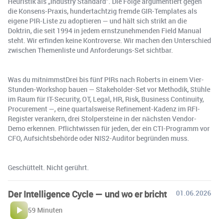
Heuristik als „Industry Standard". Die Folge argumentiert gegen
die Konsens-Praxis, hundertachtzig fremde GIR-Templates als
eigene PIR-Liste zu adoptieren — und hält sich strikt an die
Doktrin, die seit 1994 in jedem ernstzunehmenden Field Manual
steht. Wir erfinden keine Kontroverse. Wir machen den Unterschied
zwischen Themenliste und Anforderungs-Set sichtbar.
Was du mitnimmstDrei bis fünf PIRs nach Roberts in einem Vier-
Stunden-Workshop bauen — Stakeholder-Set vor Methodik, Stühle
im Raum für IT-Security, OT, Legal, HR, Risk, Business Continuity,
Procurement —, eine quartalsweise Refinement-Kadenz im RFI-
Register verankern, drei Stolpersteine in der nächsten Vendor-
Demo erkennen. Pflichtwissen für jeden, der ein CTI-Programm vor
CFO, Aufsichtsbehörde oder NIS2-Auditor begründen muss.
Geschüttelt. Nicht gerührt.
Der Intelligence Cycle — und wo er bricht
01.06.2026
59 Minuten