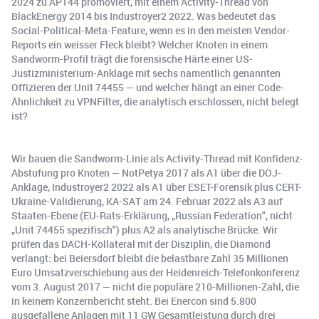
2024 zu APT44 promoviert, mit einem Activity-Thread von
BlackEnergy 2014 bis Industroyer2 2022. Was bedeutet das
Social-Political-Meta-Feature, wenn es in den meisten Vendor-
Reports ein weisser Fleck bleibt? Welcher Knoten in einem
Sandworm-Profil trägt die forensische Härte einer US-
Justizministerium-Anklage mit sechs namentlich genannten
Offizieren der Unit 74455 — und welcher hängt an einer Code-
Ähnlichkeit zu VPNFilter, die analytisch erschlossen, nicht belegt
ist?
Wir bauen die Sandworm-Linie als Activity-Thread mit Konfidenz-
Abstufung pro Knoten — NotPetya 2017 als A1 über die DOJ-
Anklage, Industroyer2 2022 als A1 über ESET-Forensik plus CERT-
Ukraine-Validierung, KA-SAT am 24. Februar 2022 als A3 auf
Staaten-Ebene (EU-Rats-Erklärung, „Russian Federation", nicht
„Unit 74455 spezifisch") plus A2 als analytische Brücke. Wir
prüfen das DACH-Kollateral mit der Disziplin, die Diamond
verlangt: bei Beiersdorf bleibt die belastbare Zahl 35 Millionen
Euro Umsatzverschiebung aus der Heidenreich-Telefonkonferenz
vom 3. August 2017 — nicht die populäre 210-Millionen-Zahl, die
in keinem Konzernbericht steht. Bei Enercon sind 5.800
ausgefallene Anlagen mit 11 GW Gesamtleistung durch drei