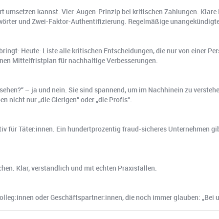
rt umsetzen kannst: Vier-Augen-Prinzip bei kritischen Zahlungen. Klare 
örter und Zwei-Faktor-Authentifizierung. Regelmäßige unangekündigte
ringt: Heute: Liste alle kritischen Entscheidungen, die nur von eine
nen Mittelfristplan für nachhaltige Verbesserungen.
usehen?“ – ja und nein. Sie sind spannend, um im Nachhinein zu versteh
n nicht nur „die Gierigen“ oder „die Profis“.
iv für Täter:innen. Ein hundertprozentig fraud-sicheres Unternehmen gib
hen. Klar, verständlich und mit echten Praxisfällen.
 Kolleg:innen oder Geschäftspartner:innen, die noch immer glauben: „Bei