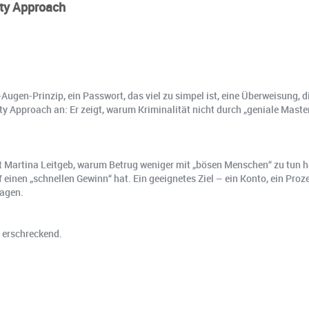
ity Approach
ugen-Prinzip, ein Passwort, das viel zu simpel ist, eine Überweisung, di
ty Approach an: Er zeigt, warum Kriminalität nicht durch „geniale Maste
t Martina Leitgeb, warum Betrug weniger mit „bösen Menschen“ zu tun ha
f einen „schnellen Gewinn“ hat. Ein geeignetes Ziel – ein Konto, ein Proz
ragen.
 erschreckend.