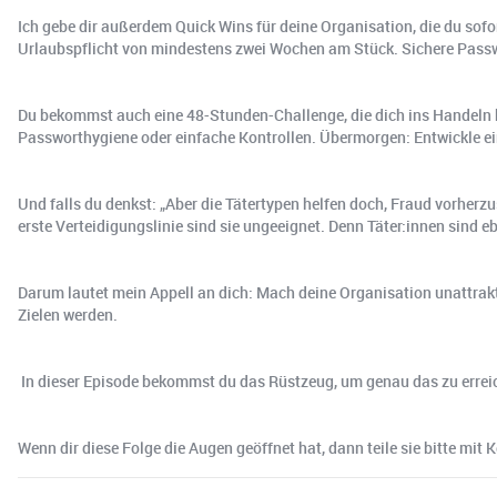
Ich gebe dir außerdem Quick Wins für deine Organisation, die du sofo
Urlaubspflicht von mindestens zwei Wochen am Stück. Sichere Passw
Du bekommst auch eine 48-Stunden-Challenge, die dich ins Handeln b
Passworthygiene oder einfache Kontrollen. Übermorgen: Entwickle ei
Und falls du denkst: „Aber die Tätertypen helfen doch, Fraud vorherz
erste Verteidigungslinie sind sie ungeeignet. Denn Täter:innen sind ebe
Darum lautet mein Appell an dich: Mach deine Organisation unattrakt
Zielen werden.
️ In dieser Episode bekommst du das Rüstzeug, um genau das zu erreic
Wenn dir diese Folge die Augen geöffnet hat, dann teile sie bitte mit