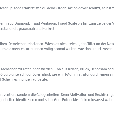
 dieser Episode erfährst, wie du deine Organisation davor schützt, selbs
er Fraud Diamond, Fraud Pentagon, Fraud Scale bis hin zum Leipziger V
verständlich, praxisnah und konkret.
elben Kernelemente betonen. Wieso es nicht reicht, „den Täter an der Na
rum die meisten Täter:innen völlig normal wirken. Wie das Fraud Preve
e Menschen zu Täter:innen werden – ob aus Krisen, Druck, Gehorsam oder 
0 Euro unterschlug. Du erfährst, wie ein IT-Administrator durch einen s
nd Scheinrechnungen aufbaute.
 Prävention, sondern die Gelegenheiten. Denn Motivation und Rechtferti
egenheiten identifizieren und schließen. Entdeckte Lücken bewusst wa