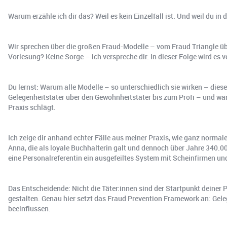
Warum erzähle ich dir das? Weil es kein Einzelfall ist. Und weil du in
Wir sprechen über die großen Fraud-Modelle – vom Fraud Triangle üb
Vorlesung? Keine Sorge – ich verspreche dir: In dieser Folge wird es 
Du lernst: Warum alle Modelle – so unterschiedlich sie wirken – dies
Gelegenheitstäter über den Gewohnheitstäter bis zum Profi – und wa
Praxis schlägt.
Ich zeige dir anhand echter Fälle aus meiner Praxis, wie ganz normal
Anna, die als loyale Buchhalterin galt und dennoch über Jahre 340.00
eine Personalreferentin ein ausgefeiltes System mit Scheinfirmen u
Das Entscheidende: Nicht die Täter:innen sind der Startpunkt deiner
gestalten. Genau hier setzt das Fraud Prevention Framework an: Gel
beeinflussen.