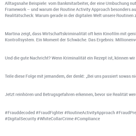
Alltagsnahe Beispiele: vom Bankmitarbeiter, der eine Umbuchung nutz
Framework – und warum der Routine Activity Approach besonders auf 
Realitätscheck: Warum gerade in der digitalen Welt unsere Routinen 
Martina zeigt, dass Wirtschaftskriminalität oft kein Kinofilm mit gen
Kontrollsystem. Ein Moment der Schwäche. Das Ergebnis: Millionenve
Und die gute Nachricht? Wenn Kriminalität ein Rezept ist, können wi
Teile diese Folge mit jemandem, der denkt: „Bei uns passiert sowas nie
Jetzt reinhören und Betrugsgefahren erkennen, bevor sie Realität wer
#Frauddecoded #FraudFighter #RoutineActivityApproach #FraudPrev
#DigitalSecurity #WhiteCollarCrime #Compliance