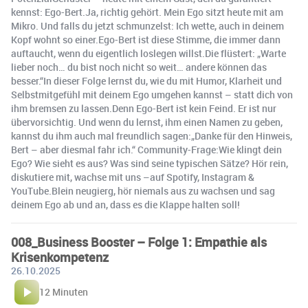
kennst: Ego-Bert.Ja, richtig gehört. Mein Ego sitzt heute mit am
Mikro. Und falls du jetzt schmunzelst: Ich wette, auch in deinem
Kopf wohnt so einer.Ego-Bert ist diese Stimme, die immer dann
auftaucht, wenn du eigentlich loslegen willst.Die flüstert: „Warte
lieber noch… du bist noch nicht so weit… andere können das
besser.“In dieser Folge lernst du, wie du mit Humor, Klarheit und
Selbstmitgefühl mit deinem Ego umgehen kannst – statt dich von
ihm bremsen zu lassen.Denn Ego-Bert ist kein Feind. Er ist nur
übervorsichtig. Und wenn du lernst, ihm einen Namen zu geben,
kannst du ihm auch mal freundlich sagen:„Danke für den Hinweis,
Bert – aber diesmal fahr ich.“ Community-Frage:Wie klingt dein
Ego? Wie sieht es aus? Was sind seine typischen Sätze? Hör rein,
diskutiere mit, wachse mit uns –auf Spotify, Instagram &
YouTube.⁠⁠Blein neugierg, hör niemals aus zu wachsen und sag
deinem Ego ab und an, dass es die Klappe halten soll!
008_Business Booster – Folge 1: Empathie als
Krisenkompetenz
26.10.2025
12 Minuten