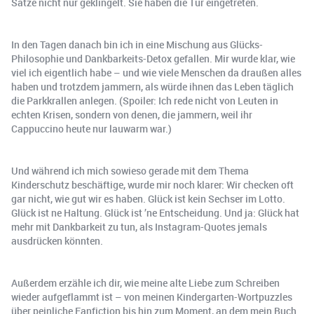
Sätze nicht nur geklingelt. Sie haben die Tür eingetreten.
In den Tagen danach bin ich in eine Mischung aus Glücks-
Philosophie und Dankbarkeits-Detox gefallen. Mir wurde klar, wie
viel ich eigentlich habe – und wie viele Menschen da draußen alles
haben und trotzdem jammern, als würde ihnen das Leben täglich
die Parkkrallen anlegen. (Spoiler: Ich rede nicht von Leuten in
echten Krisen, sondern von denen, die jammern, weil ihr
Cappuccino heute nur lauwarm war.)
Und während ich mich sowieso gerade mit dem Thema
Kinderschutz beschäftige, wurde mir noch klarer: Wir checken oft
gar nicht, wie gut wir es haben. Glück ist kein Sechser im Lotto.
Glück ist ne Haltung. Glück ist ’ne Entscheidung. Und ja: Glück hat
mehr mit Dankbarkeit zu tun, als Instagram-Quotes jemals
ausdrücken könnten.
Außerdem erzähle ich dir, wie meine alte Liebe zum Schreiben
wieder aufgeflammt ist – von meinen Kindergarten-Wortpuzzles
über peinliche Fanfiction bis hin zum Moment, an dem mein Buch