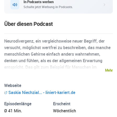
In Podcasts werben
Schalte jetzt Werbung in Podcasts.
Über diesen Podcast
Neurodivergenz, ein vergleichsweise neuer Begriff, der
versucht, möglichst wertfrei zu beschreiben, das manche
menschlichen Gehirne einfach anders wahrnehmen,
denken und fühlen, als es der allgemeinen Erwartung
entspricht. Das gilt zum Beispiel für Menschen im
Mehr
Autismus-Spektrum, mit ADHS, mit Hochbegabung, mIt
Legasthenie, Dyskalkulie oder auch Dyspraxie. Egal, ob als
Webseite
Eltern oder im pädagogischen Kontext – Neurodivergente
Saskia Niechzial... - liniert-kariert.de
Kinder zu begleiten ist eine besondere Aufgabe. Sie bringt
wunderschöne Momente mit sich ebenso wie individuelle
Episodenlänge
Erscheint
Anforderungen. Konfrontation mit Vorurteilen, die Frage
Ø 41 Min.
Wöchentlich
nach Unterstützungsmaßnahmen, veraltetes Wissen