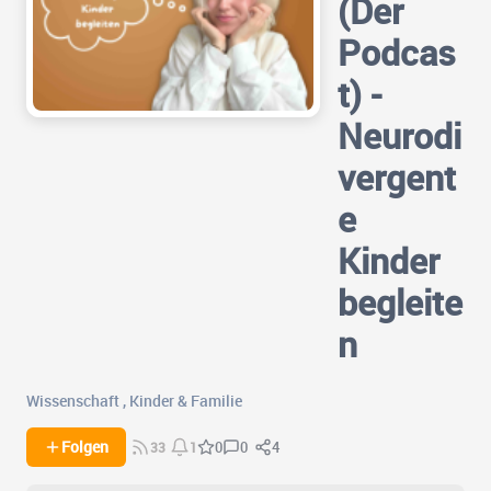
(Der
Podcas
t) -
Neurodi
vergent
e
Kinder
begleite
n
Wissenschaft
,
Kinder & Familie
0
4
Folgen
0
33
1