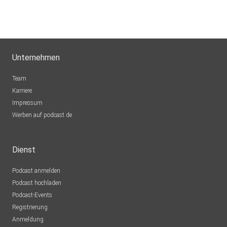
Unternehmen
Team
Karriere
Impressum
Werben auf podcast.de
Dienst
Podcast anmelden
Podcast hochladen
Podcast-Events
Registrierung
Anmeldung