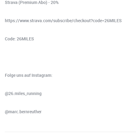
Strava (Premium Abo) - 20%⁠⁠⁠⁠⁠⁠⁠⁠⁠⁠⁠⁠⁠⁠⁠⁠⁠⁠⁠⁠⁠
⁠⁠⁠⁠⁠⁠⁠⁠⁠⁠https://www.strava.com/subscribe/checkout?code=26MILES⁠⁠⁠⁠⁠⁠⁠⁠⁠⁠⁠
Code: 26MILES
Folge uns auf Instagram:
⁠⁠⁠⁠⁠⁠⁠⁠⁠@26.miles_running⁠⁠⁠⁠⁠⁠⁠⁠⁠
⁠⁠⁠⁠⁠⁠⁠⁠⁠@marc.bernreuther⁠⁠⁠⁠⁠⁠⁠⁠⁠