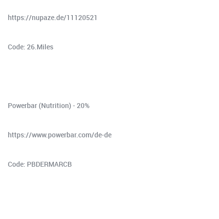
⁠⁠⁠⁠⁠⁠⁠⁠⁠⁠https://nupaze.de/11120521⁠⁠⁠⁠⁠⁠⁠⁠⁠⁠⁠
Code: 26.Miles
Powerbar (Nutrition) - 20%⁠⁠⁠⁠⁠⁠⁠⁠⁠⁠⁠⁠⁠⁠⁠⁠⁠⁠⁠⁠⁠
⁠⁠⁠⁠⁠⁠⁠⁠⁠⁠https://www.powerbar.com/de-de⁠⁠⁠⁠⁠⁠⁠⁠⁠⁠⁠
Code: PBDERMARCB