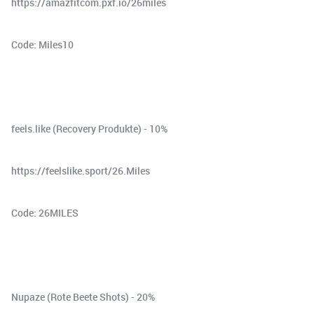
⁠⁠⁠⁠⁠⁠⁠⁠⁠⁠https://amazfitcom.pxf.io/26miles⁠⁠⁠⁠⁠⁠⁠⁠⁠⁠⁠
Code: Miles10
feels.like (Recovery Produkte) - 10%⁠⁠⁠⁠⁠⁠⁠⁠⁠⁠⁠⁠⁠⁠⁠⁠⁠⁠⁠⁠⁠
⁠⁠⁠⁠⁠⁠⁠⁠⁠⁠https://feelslike.sport/26.Miles⁠⁠⁠⁠⁠⁠⁠⁠⁠⁠⁠
Code: 26MILES
Nupaze (Rote Beete Shots) - 20%⁠⁠⁠⁠⁠⁠⁠⁠⁠⁠⁠⁠⁠⁠⁠⁠⁠⁠⁠⁠⁠