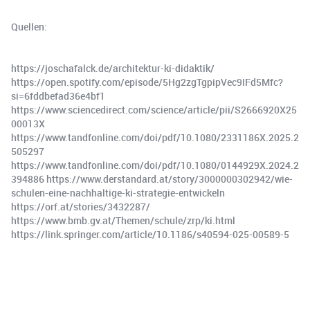
Quellen:
⁠https://joschafalck.de/architektur-ki-didaktik/⁠
⁠https://open.spotify.com/episode/5Hg2zgTgpipVec9IFd5Mfc?
si=6fddbefad36e4bf1⁠
⁠https://www.sciencedirect.com/science/article/pii/S2666920X25
00013X⁠
⁠https://www.tandfonline.com/doi/pdf/10.1080/2331186X.2025.2
505297⁠
⁠https://www.tandfonline.com/doi/pdf/10.1080/0144929X.2024.2
394886⁠ ⁠https://www.derstandard.at/story/3000000302942/wie-
schulen-eine-nachhaltige-ki-strategie-entwickeln⁠
⁠https://orf.at/stories/3432287/⁠
⁠https://www.bmb.gv.at/Themen/schule/zrp/ki.html⁠
⁠https://link.springer.com/article/10.1186/s40594-025-00589-5⁠