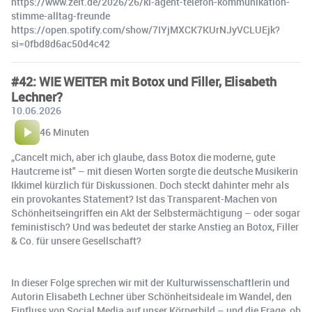
https://www.zeit.de/2026/26/ki-agent-telefon-kommunikation-
stimme-alltag-freunde
https://open.spotify.com/show/7IYjMXCK7KUrNJyVCLUEjk?
si=0fbd8d6ac50d4c42
#42: WIE WEITER mit Botox und Filler, Elisabeth
Lechner?
10.06.2026
46 Minuten
„Cancelt mich, aber ich glaube, dass Botox die moderne, gute
Hautcreme ist" – mit diesen Worten sorgte die deutsche Musikerin
Ikkimel kürzlich für Diskussionen. Doch steckt dahinter mehr als
ein provokantes Statement? Ist das Transparent-Machen von
Schönheitseingriffen ein Akt der Selbstermächtigung – oder sogar
feministisch? Und was bedeutet der starke Anstieg an Botox, Filler
& Co. für unsere Gesellschaft?
In dieser Folge sprechen wir mit der Kulturwissenschaftlerin und
Autorin Elisabeth Lechner über Schönheitsideale im Wandel, den
Einfluss von Social Media auf unser Körperbild – und die Frage, ob