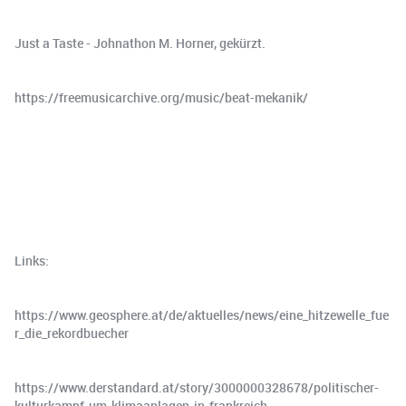
Just a Taste - Johnathon M. Horner, gekürzt.
https://freemusicarchive.org/music/beat-mekanik/
Links:
https://www.geosphere.at/de/aktuelles/news/eine_hitzewelle_fue
r_die_rekordbuecher
https://www.derstandard.at/story/3000000328678/politischer-
kulturkampf-um-klimaanlagen-in-frankreich