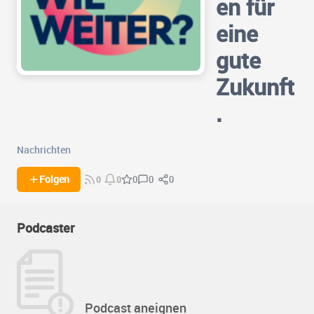
en für
eine
gute
Zukunft
.
Nachrichten
0
0
Folgen
0
0
0
Podcaster
Podcast aneignen