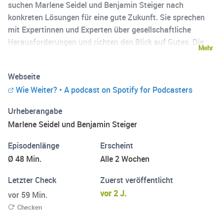
suchen Marlene Seidel und Benjamin Steiger nach
konkreten Lösungen für eine gute Zukunft. Sie sprechen
mit Expertinnen und Experten über gesellschaftliche
Herausforderungen und richten den Blick auf Gutes. Die
Mehr
große Frage ist: WIE WEITER? Marlene Seidel hat VWL
und Politikwissenschaften studiert und macht gerade
Webseite
ihren Master in Economic Policies in Wien, Paris und
Wie Weiter? • A podcast on Spotify for Podcasters
München. Benjamin Steiger hat Medientechnik in St.
Pölten studiert und einen Master in Journalismus in Wien
Urheberangabe
gemacht. Er arbeitet seitdem als Journalist in Wien.
Marlene Seidel und Benjamin Steiger
Episodenlänge
Erscheint
Ø 48 Min.
Alle 2 Wochen
Letzter Check
Zuerst veröffentlicht
vor 2 J.
vor 59 Min.
Checken