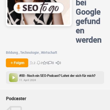
bei
Google
gefund
en
werden
Bildung
,
Technologie
,
Wirtschaft
0
0
Folgen
0
2
0
#00 - Noch ein SEO-Podcast? Lohnt der sich für mich?
11. April 2024
Podcaster