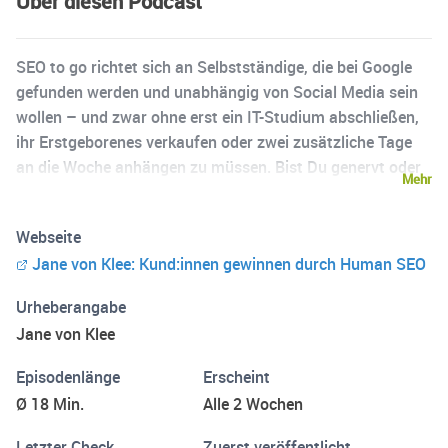
Über diesen Podcast
SEO to go richtet sich an Selbstständige, die bei Google
gefunden werden und unabhängig von Social Media sein
wollen – und zwar ohne erst ein IT-Studium abschließen,
ihr Erstgeborenes verkaufen oder zwei zusätzliche Tage
an die Woche anhängen zu müssen. Bist Du genervt oder
Mehr
überfordert von den Tipps im Internet? Weil Du ständig
auf neue Fachbegriffe stößt, der rote Faden fehlt oder die
Webseite
Strategien einfach nicht umsetzbar scheinen? Weil Du als
Jane von Klee: Kund:innen gewinnen durch Human SEO
Selbstständige eben kein 20-köpfiges Marketing-Team
und auch noch etliche andere Dinge zu tun hast? Dieser
Urheberangabe
Podcast schafft Abhilfe: Mit verständlichen Erklärungen
Jane von Klee
und speziell auf Selbstständige zugeschnittenen Tipps.
Ziel: SEO auf das Wesentliche reduzieren, überflüssiges
Episodenlänge
Erscheint
Chichi radikal weglassen und so mit möglichst wenig
Ø 18 Min.
Alle 2 Wochen
Aufwand möglichst viel Ergebnis erreichen. Anhand
konkreter Fragestellungen sprechen wir über Themen wie
Letzter Check
Zuerst veröffentlicht