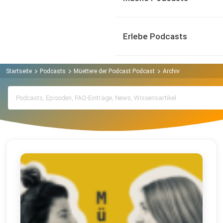
Erlebe Podcasts
Startseite
Podcasts
Müettere der Podcast Podcast
Archiv