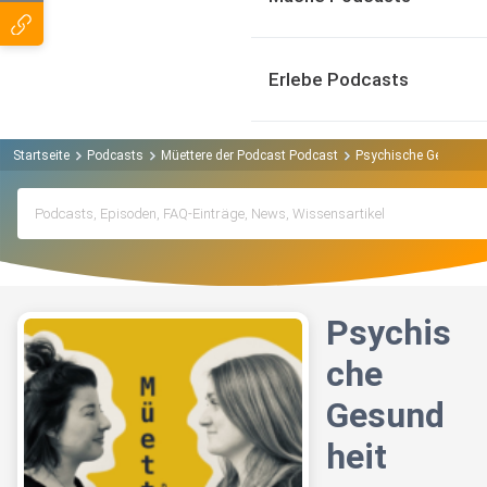
Erlebe Podcasts
Startseite
Podcasts
Müettere der Podcast Podcast
Psychische Gesundhei
Psychis
che
Gesund
heit