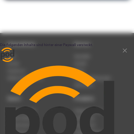
Unternehmen
Service
Team
Newsletter
Karriere
Kontakt
Impressum
Presse
Werben auf podcast.de
Nutzungsbedingungen
Datenschutz
Dienst
Produkte
Podcast anmelden
Podcast-Beratung
Podcast hochladen
Podcast-Jobs
Podcast-Events
Podcast-Push
Registrierung
Podcast-Werbung