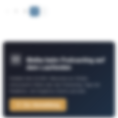
‹
1
2
3
›
Bleibe beim Podcasting auf
dem Laufenden
Schließe Dich 26.000+ Menschen an. Erhalte
interessante Fakten über das Podcasting, Tipps der
Redaktion, Job-Angebote, Events und mehr.
Zur Anmeldung