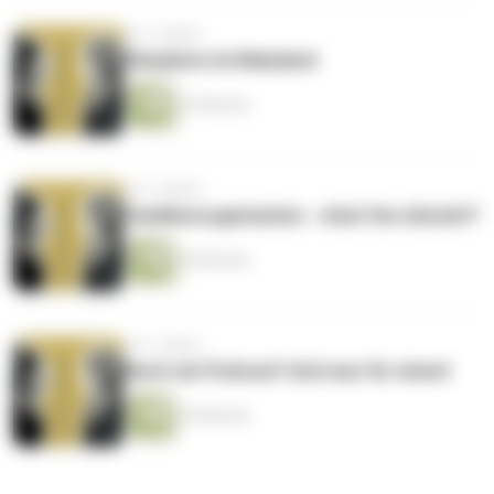
vor 3 Jahren
Sleepless im Babyland
43 Minuten
vor 3 Jahren
Familienorganisation - what the shizzle?!
46 Minuten
vor 3 Jahren
Noch ein Podcast! Und was für einen!
53 Minuten