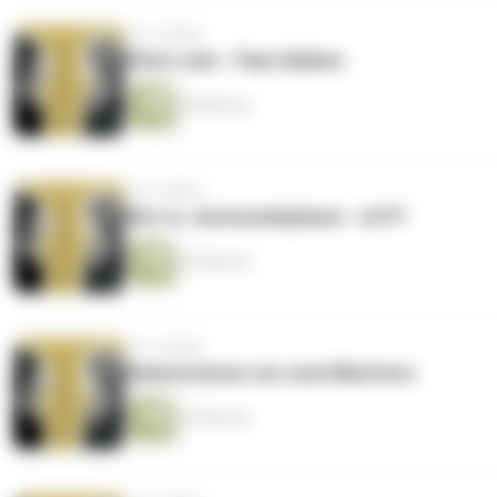
vor 2 Jahren
Eltern sein - Paar bleiben
28 Minuten
vor 2 Jahren
Wut vs. Autonomiephase - wtf?!
39 Minuten
vor 2 Jahren
Bekenntnisse von zwei Müettere
43 Minuten