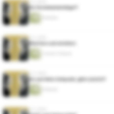
vor 2 Jahren
Die Vereinbarkeitslüge?!
49 Minuten
vor 2 Jahren
Müettere und wireltern
1 Stunde 13 Minuten
vor 2 Jahren
Der perfekte Zeitpunkt, gibts (nicht)?!
39 Minuten
vor 2 Jahren