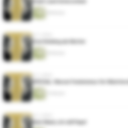
Stadt Land Unterschied
48 Minuten
vor 2 Jahren
Overthinking als Mutter
40 Minuten
vor 2 Jahren
SPEZIAL: Warum Feminismus für Müettere/E
33 Minuten
vor 2 Jahren
Nein Mami, ich will Papa!