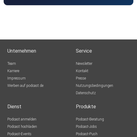
Unternehmen
Service
Team
Newsletter
Karriere
Kontakt
Impressum
Presse
Werben auf podcast.de
Nutzungsbedingungen
Datenschutz
Dienst
Produkte
Podcast anmelden
Podcast-Beratung
Podcast hochladen
Podcast-Jobs
Podcast-Events
Podcast-Push