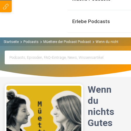
Erlebe Podcasts
Startseite
Podcasts
Müettere der Podcast Podcast
Wenn du nichts Gutes 
Wenn
du
nichts
Gutes