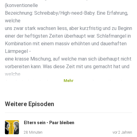
(konventionelle
Bezeichnung: Schreibaby/High-need-Baby. Eine Erfahrung,
welche
uns zwar stark wachsen liess, aber kurzfristig und zu Beginn
einer der heftigsten Zeiten überhaupt war. Schlafmangel in
Kombination mit einem massiv erhöhten und dauerhaften
Lärmpegel -
eine krasse Mischung, auf welche man sich überhaupt nicht
vorbereiten kann. Was diese Zeit mit uns gemacht hat und
welche
Mehr
Angebote (privat oder von Fachpersonen) uns während
dieser Zeit
geholfen haben, hört ihr in der aktuellen Folge.
Weitere Episoden
Lasst uns gerne an euren Erfahrungen mit gefühlsstarken
Eltern sein - Paar bleiben
Babys
28 Minuten
vor 2 Jahren
teilhaben und leitet diese Folge Eltern weiter, welche