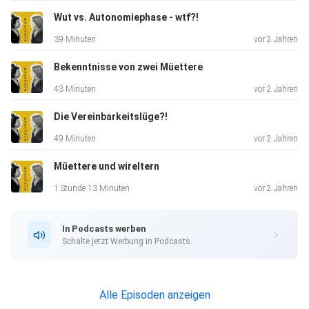
gerade in
Wut vs. Autonomiephase - wtf?!
einer solchen Zeit stecken - die Isolierung damit ist leider
39 Minuten
vor 2 Jahren
oft
gross.
Bekenntnisse von zwei Müettere
43 Minuten
vor 2 Jahren
Die Vereinbarkeitslüge?!
49 Minuten
vor 2 Jahren
Müettere und wireltern
viel Liebi - eui Müettere
1 Stunde 13 Minuten
vor 2 Jahren
In Podcasts werben
Schalte jetzt Werbung in Podcasts.
Alle Episoden anzeigen