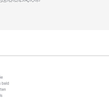
0
0
0
0
0
0
ie
s bald
pten
ls