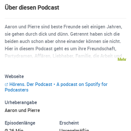
Über diesen Podcast
Aaron und Pierre sind beste Freunde seit einigen Jahren,
sie gehen durch dick und dünn. Getrennt haben sich die
beiden auch schon aber ohne einander können sie nicht.
Hier in diesem Podcast geht es um ihre Freundschaft,
Partydramen, Affären, Liebhaber, Familie, die Arbeit und
Mehr
es wird ganz viel gelacht. Sie wollen so sein, wie sie sind
und das sagen was sie möchten und für richtig halten.
Webseite
Hier nimmt keiner ein Blatt vor dem Mund. Instagram:
Hörens. Der Podcast • A podcast on Spotify for
@hoerens.derpodcast Hoster: @aaron.xer & @pierre.andrx
Podcasters
Urheberangabe
Aaron und Pierre
Episodenlänge
Erscheint
Ø 26 Min.
Unregelmäßig