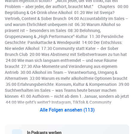
Warum eigentlich schon?“ „Nicht jeder, der viel trinkt, hat ein
Problem – aber jeder, der aufhört, braucht Mut.“ Chapters 00:00
Begrüßung & Q4-Drink ohne Alkohol 01:20 Wer ist Svenja?
Vertrieb, Content & Sober Brunch 04:00 Accountability im Sales –
und warum Ehrlichkeit unbequem ist 06:30 Warum Alkohol so
präsent ist – besonders im Sales 08:30 Belohnung,
Gruppenzwang & „High Performance“-Kultur 11:30 Persönliche
Geschichte: Panikattacke & Wendepunkt 14:00 Der Entschluss:
Nie wieder Alkohol 17:30 Community statt Kater – der Sober
Brunch Club 20:00 Was Abstinenz mit Selbstvertrauen zu tun hat
24:00 Wie man sich langsam entfremdet – und neue Räume
braucht 27:30 Aha-Momente und Veränderung aus eigenem
Antrieb 30:00 Alkohol im Team – Verantwortung, Umgang &
Alternativen 33:00 Warum es mehr alkoholfreie Optionen braucht
35:00 Erfahrungsberichte: Konsum, Kultur & Kompensation 39:00
Suchtverhalten im Sales – was Teams heute besser machen
können 41:00 Aufhören – nicht ab dem 1. Januar, sondern ab jetzt
44:00 Wie geht’s weiter? Instagram, TikTok & Community
Alle Folgen ansehen (113)
In Podcasts werben