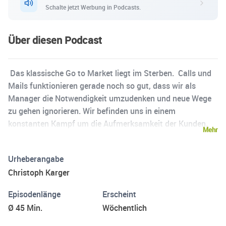
Schalte jetzt Werbung in Podcasts.
Über diesen Podcast
Das klassische Go to Market liegt im Sterben. Calls und
Mails funktionieren gerade noch so gut, dass wir als
Manager die Notwendigkeit umzudenken und neue Wege
zu gehen ignorieren. Wir befinden uns in einem
konstanten Kampf um die Aufmerksamkeit der Kunden.
Mehr
Mit der zunehmenden Verwendung von Chat-GPT werden
die Inboxen noch weiter überflutet. Selbst gute Mails und
Urheberangabe
Produkte, bekommen nicht die Aufmerksamkeit, die sie
Christoph Karger
verdienen. Und auch bei Inbound-Methoden sind wir einer
konstanten Informationsflut ausgesetzt. Zusätzlich
Episodenlänge
Erscheint
gehen wir doch alle kaum noch ans Telefon, wenn wir die
Ø 45 Min.
Wöchentlich
Nummer nicht kennen oder den Anruf nicht erwarten oder
das Handy ist aus, weil wir in Meetings sind. Bei all der