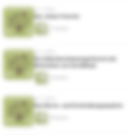
vor 3 Jahren
Das Johari-Fenster
17 Minuten
vor 3 Jahren
Die Selbstbestimmungstheorie der
Motivation von Deci&Ryan
19 Minuten
vor 3 Jahren
Das Werte- und Entwicklungsquadrat
18 Minuten