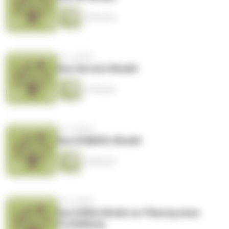
18 Minuten
vor 4 Jahren
Das Harvard-Modell
16 Minuten
vor 4 Jahren
Das EISBERG-Modell
18 Minuten
vor 4 Jahren
Das ESRIA-Model zur Planung einer
Fortbildung