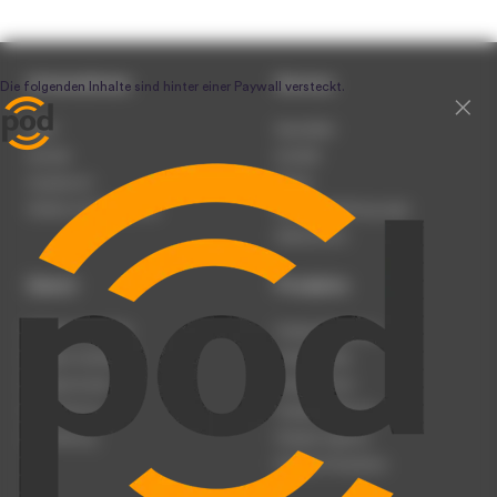
Unternehmen
Service
Team
Newsletter
Karriere
Kontakt
Impressum
Presse
Werben auf podcast.de
Nutzungsbedingungen
Datenschutz
Dienst
Produkte
Podcast anmelden
Podcast-Beratung
Podcast hochladen
Podcast-Jobs
Podcast-Events
Podcast-Push
Registrierung
Podcast-Werbung
Anmeldung
Podcast-Agentur
Podcast-Produktion