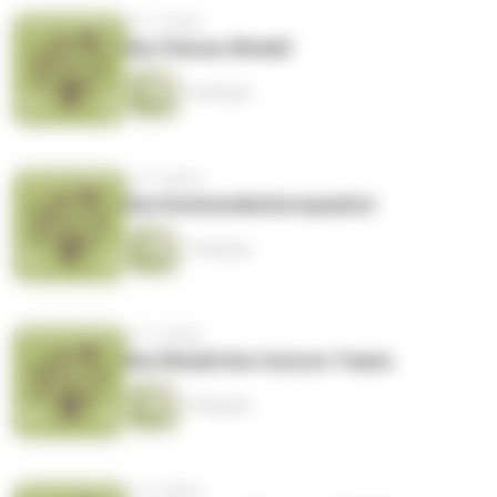
vor 3 Jahren
Das Stacey-Modell
15 Minuten
vor 3 Jahren
Das Kommunikationsquadrat
17 Minuten
vor 3 Jahren
Das Modell des Inneren Teams
15 Minuten
vor 3 Jahren