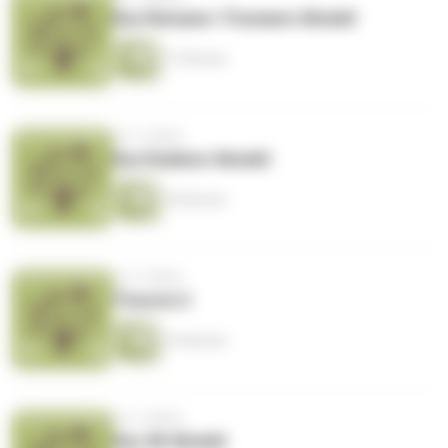
Das Riemann-Thomann-Modell
17 Minuten
vor 3 Jahren
Das Rubikon-Modell
18 Minuten
vor 4 Jahren
Theorie U
19 Minuten
vor 4 Jahren
Das 4K-Modell