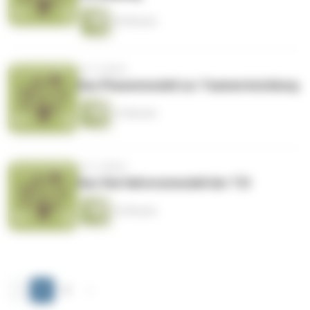
20 Minuten
vor 4 Jahren
Das Phasenmodell zur Teamentwicklung
15 Minuten
vor 4 Jahren
Das Vierfaktorenmodell der TZI
16 Minuten
‹
1
2
›