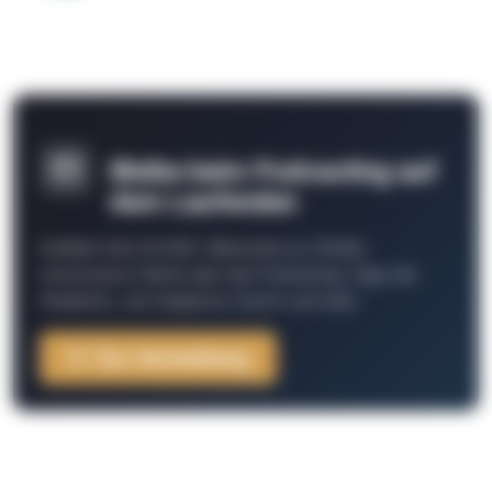
Bleibe beim Podcasting auf
dem Laufenden
Schließe Dich 26.000+ Menschen an. Erhalte
interessante Fakten über das Podcasting, Tipps der
Redaktion, Job-Angebote, Events und mehr.
Zur Anmeldung