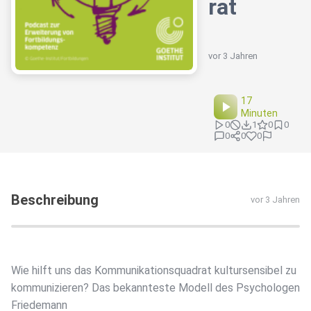
rat
vor 3 Jahren
17
Minuten
0
1
0
0
0
0
0
Beschreibung
vor 3 Jahren
Wie hilft uns das Kommunikationsquadrat kultursensibel zu
kommunizieren? Das bekannteste Modell des Psychologen
Friedemann