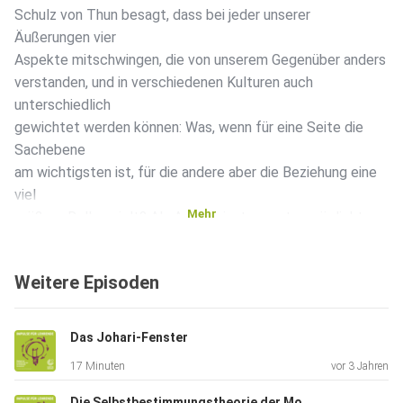
Schulz von Thun besagt, dass bei jeder unserer
Äußerungen vier
Aspekte mitschwingen, die von unserem Gegenüber anders
verstanden, und in verschiedenen Kulturen auch
unterschiedlich
gewichtet werden können: Was, wenn für eine Seite die
Sachebene
am wichtigsten ist, für die andere aber die Beziehung eine
viel
Mehr
größere Rolle spielt? Als Analyseinstrument ermöglicht
das
Kommunikationsquadrat Muster und Stolperfallen in der
Weitere Episoden
Kommunikation zu entdecken und eine gemeinsame
Gesprächsebene
herzustellen. Erfahren Sie in dieser Folge auch, warum das
Das Johari-Fenster
Wissen
17 Minuten
vor 3 Jahren
um den Unterschied zwischen interkultureller und
transkultureller
Die Selbstbestimmungstheorie der Motivation von Deci&Ryan