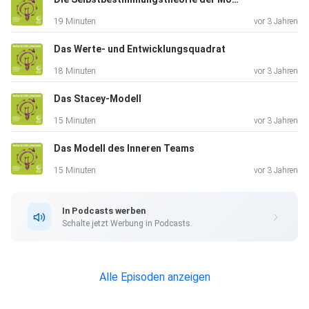
Kommunikation so wichtig ist, um kultursensibel und
19 Minuten
vor 3 Jahren
souverän in
den zwischenmenschlichen Kontakt zu gehen.
Das Werte- und Entwicklungsquadrat
18 Minuten
vor 3 Jahren
Ein Interview mit Anna Fuchs, Dipl.-Psychologin
Das Stacey-Modell
15 Minuten
vor 3 Jahren
Das Modell des Inneren Teams
Weitere Informationen auf der Webseite:
http://www.goethe.de/podcast-impulse
15 Minuten
vor 3 Jahren
In Podcasts werben
Schalte jetzt Werbung in Podcasts.
Alle Episoden anzeigen