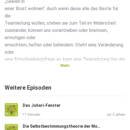
„Seelen in
einer Brust wohnen“. Auch wenn diese alle das Beste für
die
Teamleitung wollen, stehen sie zum Teil im Widerstreit
zueinander, können uns vorantreiben oder bremsen,
ermutigen oder
ernüchtern, helfen oder behindern. Steht eine Veränderung
oder
eine Entscheidungsfrage an, kann eine Teamsitzung, bei der
Mehr
alle
inneren Stimmen gehört werden, helfen.
Weitere Episoden
Ein Interview mit Anna Fuchs, Dipl.-Psychologin
Das Johari-Fenster
17 Minuten
vor 3 Jahren
Weitere Informationen auf der Webseite:
http://www.goethe.de/podcast-impulse
Die Selbstbestimmungstheorie der Motivation von Deci&Ryan