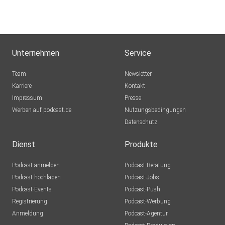
Unternehmen
Service
Team
Newsletter
Karriere
Kontakt
Impressum
Presse
Werben auf podcast.de
Nutzungsbedingungen
Datenschutz
Dienst
Produkte
Podcast anmelden
Podcast-Beratung
Podcast hochladen
Podcast-Jobs
Podcast-Events
Podcast-Push
Registrierung
Podcast-Werbung
Anmeldung
Podcast-Agentur