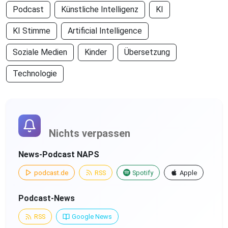
Podcast
Künstliche Intelligenz
KI
KI Stimme
Artificial Intelligence
Soziale Medien
Kinder
Übersetzung
Technologie
Nichts verpassen
News-Podcast NAPS
podcast.de
RSS
Spotify
Apple
Podcast-News
RSS
Google News