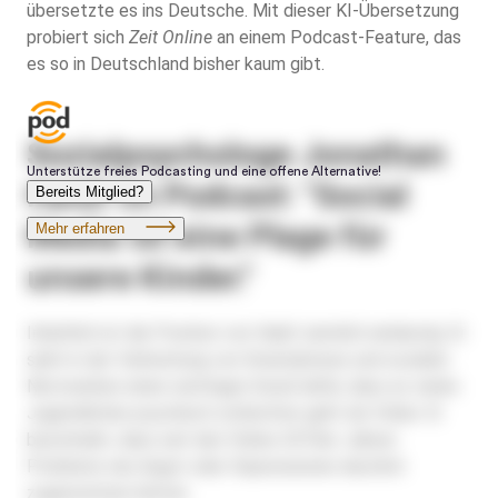
übersetzte es ins Deutsche. Mit dieser KI-Übersetzung
probiert sich
Zeit
Online
an einem Podcast-Feature, das
es so in Deutschland bisher kaum gibt.
Sozialpsychologe Jonathan
Haidt im Podcast: "Social
Media ist eine Plage für
unsere Kinder."
Inhaltlich ist die Position von Haidt ziemlich eindeutig: Er
sieht in der Verbreitung von Smartphones und sozialen
Netzwerken einen wichtigen Grund dafür, dass es vielen
Jugendlichen psychisch schlechter geht als früher. Er
beschreibt, dass seit den frühen 2010er-Jahren
Probleme wie Angst oder Depressionen deutlich
zugenommen hätten.