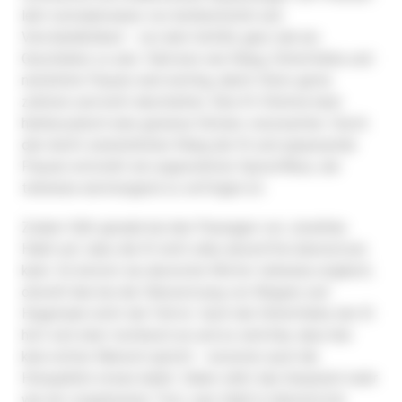
lebt normalerweise von Authentizität und
Verständlichkeit - von dem Gefühl, ganz nah am
Geschehen zu sein. Faktoren wie Klang, Stimmfarbe und
natürliche Pausen sind wichtig, damit Hörer gerne
zuhören und nicht abschalten. Eine KI-Stimme kann
hierbei jedoch eine gewisse Distanz verursachen. Durch
den leicht unnatürlichen Klang der KI und unpassende
Pausen entsteht ein ungewohnter Sprechfluss, der
teilweise anstrengend zu verfolgen ist.
Zudem fällt gerade bei den Passagen von Jonathan
Haidt auf, dass die KI nicht alles akzentfrei übersetzen
kann. So betont sie deutsche Wörter teilweise englisch,
obwohl das bei der Übersetzung von Wegner und
Hegemann nicht der Fall ist. Auch die Stimmfarbe der KI
hört sich eher technisch an und es wird klar, dass hier
kein echter Mensch spricht - worunter auch die
Hörqualität etwas leidet. Daher wirkt das Gespräch mehr
wie ein vorgelesener Text, was Haidt in übersetzter