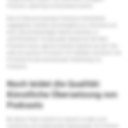
Podcasts zukünftig revolutionieren könnte.
Eine KI-Übersetzung kann Podcasts international
zugänglicher machen und ermöglicht es, Interviews mit
nicht-deutschsprachigen Gästen einfacher zu
veröffentlichen. So kann jeder überall auf der Welt
Podcasts hören, egal auf welcher Sprache sie sind. Das
wäre ein enormer Fortschritt für Publisher und bietet viel
Potenzial für die internationale Verbreitung von
Podcasts.
Noch leidet die Qualität:
Künstliche Übersetzung von
Podcasts
Bis dieser Punkt erreicht ist, braucht es aber noch
technische und redaktionelle Anpassungen. Ein Podcast