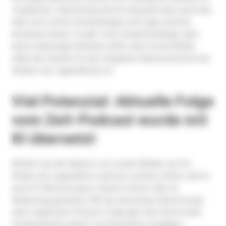
vergleichen. Gleichzeitig wird im Gespräch aber auch klar,
dass sich solche Entwicklungen nicht ganz einfach
beweisen lassen. Es gibt zwar Zusammenhänge, aber
keine eindeutigen Beweise dafür, dass Social Media
allein die Ursache für die steigende Depressionsrate bei
Kindern und Jugendlichen ist.
Viel Potenzial: Aktuelle Folge
vom Zeit-Podcast wurde mit
KI übersetzt
Ähnlich wie die Debatte, ob soziale Medien nun für
Kinder und Jugendliche verboten werden sollten, dürfte
auch KI-Übersetzung in Zukunft immer mehr an
Bedeutung gewinnen. Mit der deutschen Übersetzung
einer englischen Podcast-Folge gibt
Zeit Online
einen
Vorgeschmack darauf, wie Künstliche Intelligenz