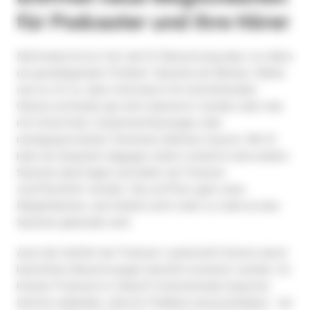
für Podcaster und ihre Hörer
Nichtsdestotrotz löst die KI-Übersetzung aber vor allem
ein grundlegendes Problem: Sprache als Barriere. Bisher
war es oft so, dass Interviews mit internationalen
Gästen entweder gar nicht übersetzt wurden oder man
mit Untertiteln, Zusammenfassungen oder
nachgesprochenen Versionen arbeiten musste. Mit KI
kann ein Gespräch dagegen relativ schnell in eine andere
Sprache übertragen und direkt als Podcast
veröffentlicht werden. Das eröffnet ganz neue
Möglichkeiten, weil Inhalte nicht mehr so stark an eine
Sprache gebunden sind.
Auch die Vielfalt der Podcast-Landschaft könnte durch
künstliche Übersetzungen deutlich erweitert werden. So
können Podcasts in Zukunft internationale Experten
leichter einbinden, ohne ihr Publikum einzuschränken - ein