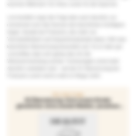
enormer Mehrwert für Hörer, sowie für die Experten.
Letztendlich zeigt die Folge aber auch deutlich, wo
momentan noch die Grenzen der künstlichen Intelligenz
liegen. Gerade bei Podcasts, die stark von
Verständlichkeit und Gesprächsdynamik leben, fällt eine
künstliche Übersetzung besonders auf. Es ist aber gut
vorstellbar, dass sich genau das mit der
Weiterentwicklung solcher Technologien schon bald
deutlich verändern wird - und der KI-Übersetzung bei
Podcasts somit nichts mehr im Wege steht.