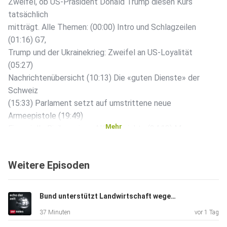
Zweifel, ob US-Präsident Donald Trump diesen Kurs
tatsächlich
mitträgt. Alle Themen: (00:00) Intro und Schlagzeilen
(01:16) G7,
Trump und der Ukrainekrieg: Zweifel an US-Loyalität
(05:27)
Nachrichtenübersicht (10:13) Die «guten Dienste» der
Schweiz
(15:33) Parlament setzt auf umstrittene neue
Armeepistole (19:49)
Mehr
Finanzielle Risiken eines AKW-Projekts (24:13) Mercosur-
Abkommen:
Die Furcht vor Schäden an der Natur (30:12) Südafrika:
Weitere Episoden
Gewaltwelle
gegen Migrantinnen und Migranten (36:52) Bauboom in
Pristina
Bund unterstützt Landwirtschaft wegen Trockenheit
37 Minuten
vor 1 Tag