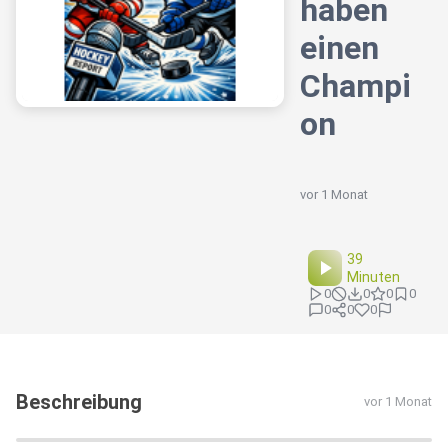
haben
einen
Champi
on
vor 1 Monat
39
Minuten
0
0
0
0
0
0
0
Beschreibung
vor 1 Monat