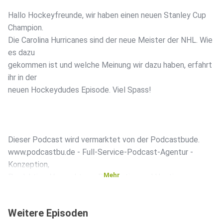
Hallo Hockeyfreunde, wir haben einen neuen Stanley Cup
Champion.
Die Carolina Hurricanes sind der neue Meister der NHL. Wie
es dazu
gekommen ist und welche Meinung wir dazu haben, erfahrt
ihr in der
neuen Hockeydudes Episode. Viel Spass!
Dieser Podcast wird vermarktet von der Podcastbude.
www.podcastbu.de - Full-Service-Podcast-Agentur -
Konzeption,
Mehr
Produktion, Vermarktung, Distribution und Hosting.
Du möchtest deinen Podcast auch kostenlos hosten und
Weitere Episoden
damit Geld