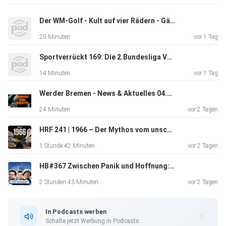
verdienen?
Dann schaue auf www.kostenlos-hosten.de und informiere
Der WM-Golf - Kult auf vier Rädern - Gäste: Steffen Kurtz/Fabian Bergmann (Fans)
dich.
25 Minuten
vor 1 Tag
Dort erhältst du alle Informationen zu unseren kostenlosen
Podcast-Hosting-Angeboten. kostenlos-hosten.de ist ein
Sportverrückt 169: Die 2.Bundesliga Vorschau! Wird Hannover vom Jäger zum Gejagdten???
Produkt
14 Minuten
vor 1 Tag
der Podcastbude.
Werder Bremen - News & Aktuelles 04.08.2026
24 Minuten
vor 2 Tagen
HRF 241 | 1966 – Der Mythos vom unschuldigen Fußball
1 Stunde 42 Minuten
vor 2 Tagen
HB#367 Zwischen Panik und Hoffnung: Hertha-Saisonvorschau
2 Stunden 43 Minuten
vor 2 Tagen
In Podcasts werben
Schalte jetzt Werbung in Podcasts.