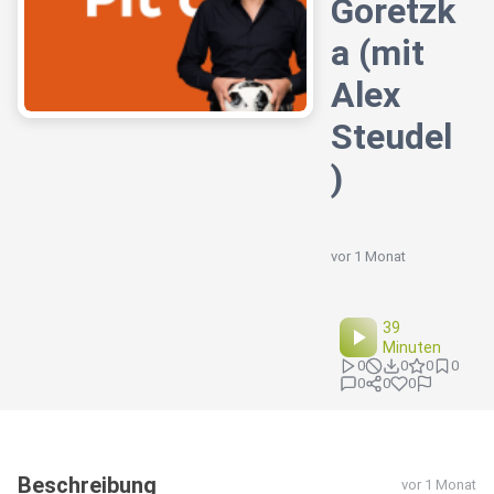
Goretzk
a (mit
Alex
Steudel
)
vor 1 Monat
39
Minuten
0
0
0
0
0
0
0
Beschreibung
vor 1 Monat