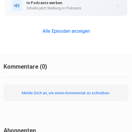
In Podcasts werben
Dort erhältst du alle Informationen zu unseren kostenlosen
Schalte jetzt Werbung in Podcasts.
Podcast-Hosting-Angeboten. kostenlos-hosten.de ist ein
Produkt
der Podcastbude.
Alle Episoden anzeigen
Kommentare (0)
Melde Dich an, um einen Kommentar zu schreiben.
Abonnenten