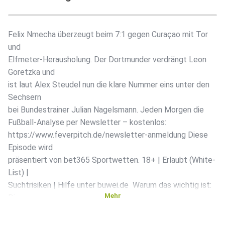
Felix Nmecha überzeugt beim 7:1 gegen Curaçao mit Tor
und
Elfmeter-Herausholung. Der Dortmunder verdrängt Leon
Goretzka und
ist laut Alex Steudel nun die klare Nummer eins unter den
Sechsern
bei Bundestrainer Julian Nagelsmann. Jeden Morgen die
Fußball-Analyse per Newsletter – kostenlos:
https://www.feverpitch.de/newsletter-anmeldung Diese
Episode wird
präsentiert von bet365 Sportwetten. 18+ | Erlaubt (White-
List) |
Suchtrisiken | Hilfe unter buwei.de ️ Warum das wichtig ist:
Mehr
Die
deutsche Nationalmannschaft startet mit einem 7:1 gegen
Curaçao in