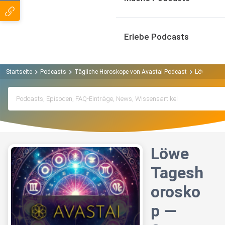
Erlebe Podcasts
Startseite
Podcasts
Tägliche Horoskope von Avastai Podcast
Löwe Tage
Löwe
Tagesh
orosko
p —