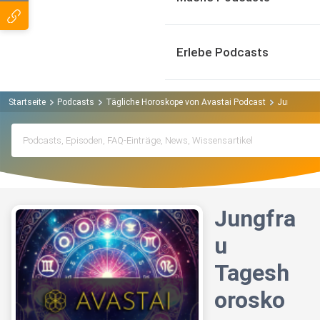
Erlebe Podcasts
Startseite
Podcasts
Tägliche Horoskope von Avastai Podcast
Jungfrau T
Jungfra
u
Tagesh
orosko