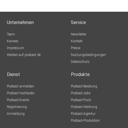
Unternehmen
Service
Team
Newsletter
Karriere
Kontakt
Impressum
Presse
Werben auf podcast.de
Nutzungsbedingungen
Datenschutz
Dienst
Produkte
Podcast anmelden
Podcast-Beratung
Podcast hochladen
Podcast-Jobs
Podcast-Events
Podcast-Push
Registrierung
Podcast-Werbung
Anmeldung
Podcast-Agentur
Podcast-Produktion