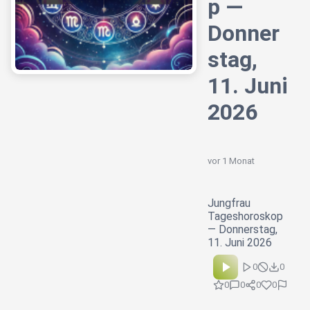
p —
Donner
stag,
11. Juni
2026
vor 1 Monat
Jungfrau
Tageshoroskop
— Donnerstag,
11. Juni 2026
0
0
0
0
0
0