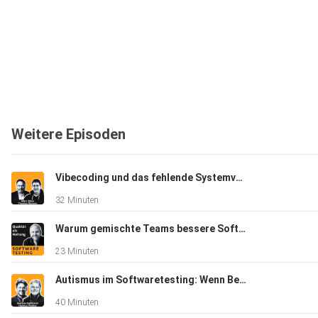
Weitere Episoden
Vibecoding und das fehlende Systemverständnis in der Praxis - Marc Bless, Thomas Ronzon
32 Minuten
Warum gemischte Teams bessere Software bauen - Claudia Nass Bauer
23 Minuten
Autismus im Softwaretesting: Wenn Begabung auf die Rennstrecke kommt - Helmut Pichler, Markus Kalbhenn
40 Minuten