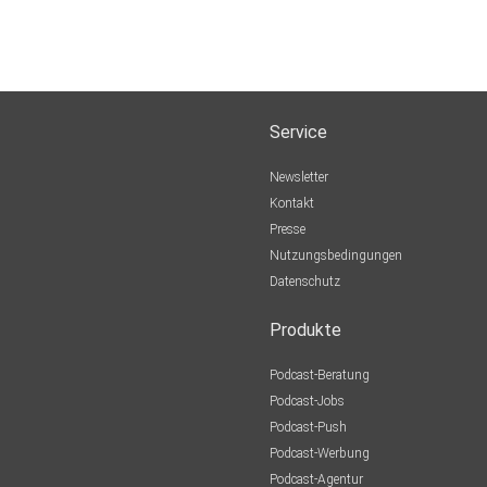
Service
Newsletter
Kontakt
Presse
Nutzungsbedingungen
Datenschutz
Produkte
Podcast-Beratung
Podcast-Jobs
Podcast-Push
Podcast-Werbung
Podcast-Agentur