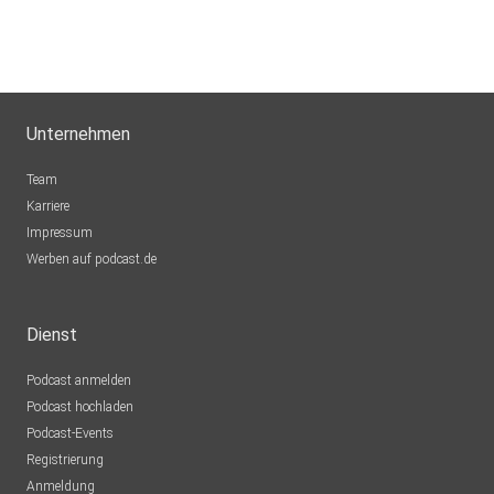
Unternehmen
Team
Karriere
Impressum
Werben auf podcast.de
Dienst
Podcast anmelden
Podcast hochladen
Podcast-Events
Registrierung
Anmeldung