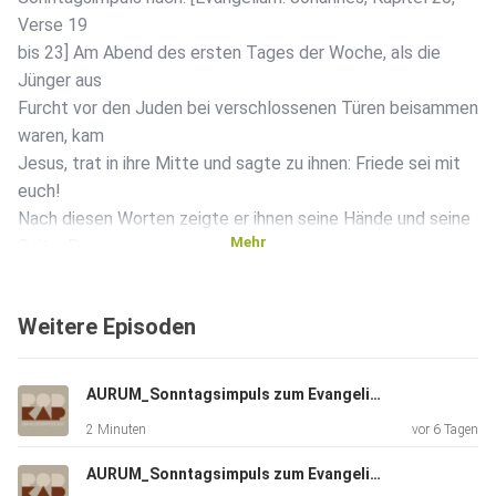
Verse 19
bis 23] Am Abend des ersten Tages der Woche, als die
Jünger aus
Furcht vor den Juden bei verschlossenen Türen beisammen
waren, kam
Jesus, trat in ihre Mitte und sagte zu ihnen: Friede sei mit
euch!
Nach diesen Worten zeigte er ihnen seine Hände und seine
Mehr
Seite. Da
freuten sich die Jünger, als sie den Herrn sahen. Jesus
sagte noch
Weitere Episoden
einmal zu ihnen: Friede sei mit euch! Wie mich der Vater
gesandt
hat, so sende ich euch. Nachdem er das gesagt hatte,
AURUM_Sonntagsimpuls zum Evangelium | 2.8.26
hauchte er sie
2 Minuten
vor 6 Tagen
an und sagte zu ihnen: Empfangt den Heiligen Geist! Denen
ihr die
AURUM_Sonntagsimpuls zum Evangelium | 25.7.26
Sünden erlasst, denen sind sie erlassen; denen ihr sie