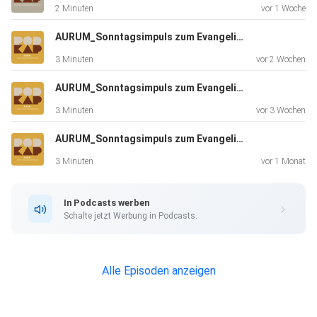
2 Minuten
vor 1 Woche
behaltet,
sind sie behalten. Abdruck des Evangelientextes mit
AURUM_Sonntagsimpuls zum Evangelium | 19.7.26
freundlicher
3 Minuten
vor 2 Wochen
Genehmigung der Ständigen Kommission für die
Herausgabe der
AURUM_Sonntagsimpuls zum Evangelium | 12.7.26
gemeinsamen liturgischen Bücher im deutschen
3 Minuten
vor 3 Wochen
Sprachgebiet;
AURUM_Sonntagsimpuls zum Evangelium | 5.7.26
Evangelien für die Sonntage: Lektionar I-III 2018 ff. 2026
staeko.net Mehr Podcasts auf www.kapuziner.de/podcast
3 Minuten
vor 1 Monat
In Podcasts werben
Schalte jetzt Werbung in Podcasts.
Alle Episoden anzeigen