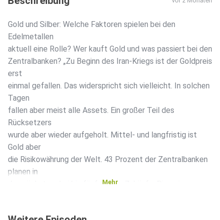
Beschreibung
vor 2 Monaten
Gold und Silber: Welche Faktoren spielen bei den
Edelmetallen
aktuell eine Rolle? Wer kauft Gold und was passiert bei den
Zentralbanken? „Zu Beginn des Iran-Kriegs ist der Goldpreis
erst
einmal gefallen. Das widerspricht sich vielleicht. In solchen
Tagen
fallen aber meist alle Assets. Ein großer Teil des
Rücksetzers
wurde aber wieder aufgeholt. Mittel- und langfristig ist
Gold aber
die Risikowährung der Welt. 43 Prozent der Zentralbanken
planen in
Mehr
den nächsten drei bis fünf Jahren Zukäufe. Die agieren
strategisch.
Die nutzen Rückgänge wie jetzt gerade oder kaufen
Weitere Episoden