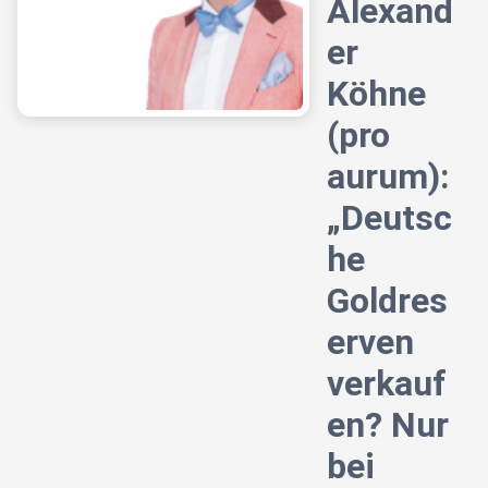
Alexand
er
Köhne
(pro
aurum):
„Deutsc
he
Goldres
erven
verkauf
en? Nur
bei