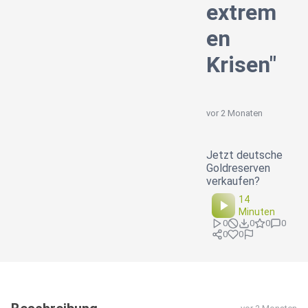
extrem
en
Krisen"
vor 2 Monaten
Jetzt deutsche
Goldreserven
verkaufen?
14
Minuten
0
0
0
0
0
0