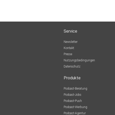
Service
Newsletter
Kontakt
Presse
Nutzungsbedingungen
Datenschutz
Produkte
Podcast-Beratung
Podcast-Jobs
Podcast-Push
Podcast-Werbung
Podcast-Agentur