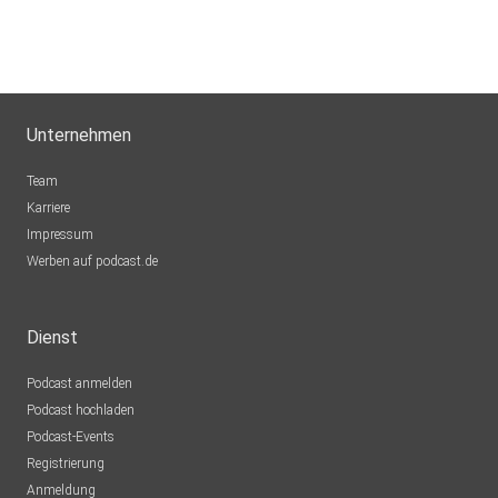
sgs8ci0v
Sildemow
Sommerblume82
Unternehmen
Hamburg
lr69bxs5
Team
Süderbrarup
Karriere
Impressum
GoRider
Werben auf podcast.de
Geestland
xwnfgf92
Dienst
Heilbronn
Podcast anmelden
plotzks
Podcast hochladen
Muster
Podcast-Events
Registrierung
hapejott
Anmeldung