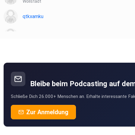
Wöllstadt
qtkxamku
8ioeobzz
GustavCzak
v64ozcin
Bleibe beim Podcasting auf de
Hepan
Schließe Dich 26.000+ Menschen an. Erhalte interessante Fak
Buchholz in der Nordheide
Xias
Zur Anmeldung
Hannover
EdithaF
Anklam