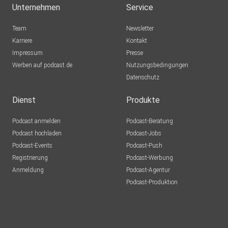
Unternehmen
Service
Stuttgart
(00:08:30) Leverkusen gewinnt gegen Leipzig
Team
Newsletter
(00:12:10) Heidenheimer Überraschung bei Bayern
Karriere
Kontakt
(00:16:00) Wolfsburg holt Punkt gegen Freiburg
Impressum
Presse
(00:18:40) St. Pauli verliert gegen Mainz
Werben auf podcast.de
Nutzungsbedingungen
(00:24:43) Bremen unterliegt Augsburg
Datenschutz
(00:28:28) Kein Fair Play bei Union Berlin gegen den 1. FC
Köln?
Dienst
Produkte
(00:37:00) Frankfurt verliert gegen Hamburg
Podcast anmelden
Podcast-Beratung
(00:40:30) Gladbachs später Sieg gegen Dortmund
Podcast hochladen
Podcast-Jobs
Podcast-Events
Podcast-Push
Registrierung
Podcast-Werbung
Anmeldung
Podcast-Agentur
Podcast-Produktion