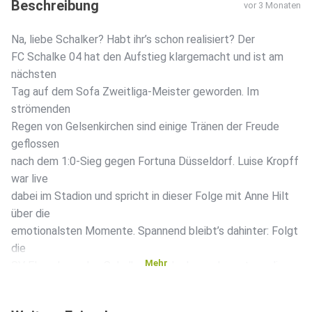
Beschreibung
vor 3 Monaten
Na, liebe Schalker? Habt ihr’s schon realisiert? Der
FC Schalke 04 hat den Aufstieg klargemacht und ist am
nächsten
Tag auf dem Sofa Zweitliga-Meister geworden. Im
strömenden
Regen von Gelsenkirchen sind einige Tränen der Freude
geflossen
nach dem 1:0-Sieg gegen Fortuna Düsseldorf. Luise Kropff
war live
dabei im Stadion und spricht in dieser Folge mit Anne Hilt
über die
emotionalsten Momente. Spannend bleibt’s dahinter: Folgt
die
Mehr
SV Elversberg den Schalkern nach oben oder setzen die
punktgleichen
Hannover 96 und SC Paderborn nochmal zum Endspurt an?