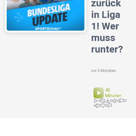
zurück
in Liga
1! Wer
muss
runter?
vor 3 Monaten
45
Minuten
0
0
0
0
0
0