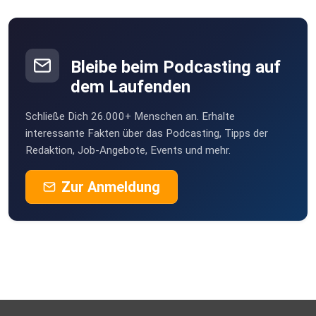
audiostreams-der-2-fussball-bundesliga,audiostreams-
zweite-bundesliga-uebersicht-100.html
Bleibe beim Podcasting auf
Hier geht’s zum Champions-League-Rückspiel der Bayern:
dem Laufenden
https://www.sportschau.de/fussball/championsleague/bay
ern-muenchen-gegen-paris-saint-germain,audiostream-
Schließe Dich 26.000+ Menschen an. Erhalte
bayern-muenchen-gegen-paris-saint-germain-106.html
interessante Fakten über das Podcasting, Tipps der
Redaktion, Job-Angebote, Events und mehr.
Zur Anmeldung
Und hier bekommt ihr die Europa League mit Freiburg:
https://www.sportschau.de/fussball/europaleague/sc-
freiburg-gegen-rc-celta-vigo,audiostream-el-freiburg-
braga-100.html
(00:00:00) Schalke steigt auf!
(00:05:56) Unentschieden zwischen Hoffenheim und