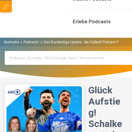
Erlebe Podcasts
Startseite
Podcasts
Das Bundesliga Update - der Fußball Podcast Podcast
Glück
Aufstie
g!
Schalke