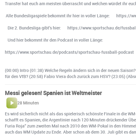
Transfer hat euch am meisten überrascht und welchen würdet ihr eu
Alle Bundesligaspiele bekommt ihr hier in voller Länge: https://
Die 2. Bundesliga gibt’s hier: https://www.sportschau.de/fussba
Und hier bekommt ihr den Podcast in voller Länge:
https://www.sportschau.de/podcasts/sportschau-fussball-podcast
(00:00) Intro (01:38) Welche Regeln ändern sich in der neuen Saison?
für den VfB? (20:58) Fabio Viera doch zurück zum HSV? (23:05) (Abs
Messi gelesen! Spanien ist Weltmeister
28 Minuten
Es wird sicherlich nicht als das spielerisch schönste Finale in die
schafft es Spanien, die Argentinier nach 120 Minuten drückender Über
Furia Roja“ zum zweiten Mal nach 2010 den WM-Pokal in den Himmel h
auch das WM Update zu Ende. Aber schon ab dem 30. Juli gibt es dann