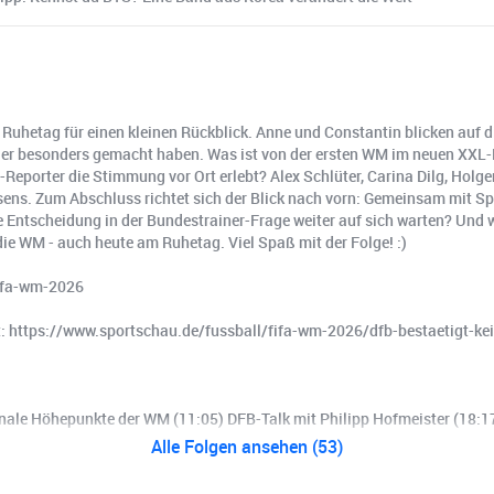
n Ruhetag für einen kleinen Rückblick. Anne und Constantin blicken auf 
rnier besonders gemacht haben. Was ist von der ersten WM im neuen XX
eporter die Stimmung vor Ort erlebt? Alex Schlüter, Carina Dilg, Holge
ens. Zum Abschluss richtet sich der Blick nach vorn: Gemeinsam mit S
Entscheidung in der Bundestrainer-Frage weiter auf sich warten? Und w
e WM - auch heute am Ruhetag. Viel Spaß mit der Folge! :)
fifa-wm-2026
bt: https://www.sportschau.de/fussball/fifa-wm-2026/dfb-bestaetigt-k
tionale Höhepunkte der WM (11:05) DFB-Talk mit Philipp Hofmeister (18
Alle Folgen ansehen (53)