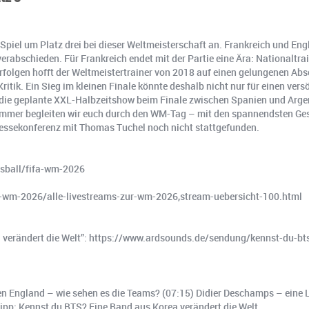
 Spiel um Platz drei bei dieser Weltmeisterschaft an. Frankreich und En
erabschieden. Für Frankreich endet mit der Partie eine Ära: Nationaltra
rfolgen hofft der Weltmeistertrainer von 2018 auf einen gelungenen Absc
itik. Ein Sieg im kleinen Finale könnte deshalb nicht nur für einen ve
die geplante XXL-Halbzeitshow beim Finale zwischen Spanien und Argent
ie immer begleiten wir euch durch den WM-Tag – mit den spannendsten G
Pressekonferenz mit Thomas Tuchel noch nicht stattgefunden.
ussball/fifa-wm-2026
fa-wm-2026/alle-livestreams-zur-wm-2026,stream-uebersicht-100.html
ea verändert die Welt”: https://www.ardsounds.de/sendung/kennst-du-bt
egen England – wie sehen es die Teams? (07:15) Didier Deschamps – eine 
Tipp: Kennst du BTS? Eine Band aus Korea verändert die Welt