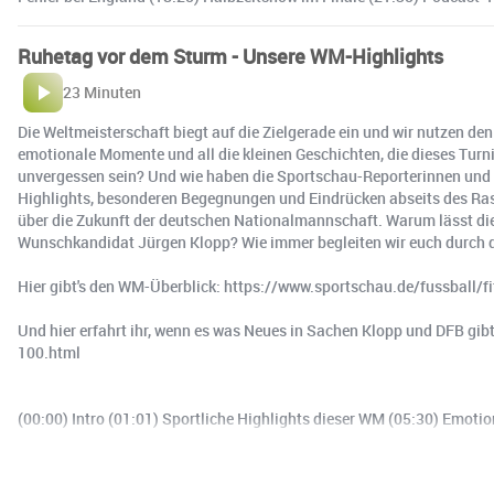
Ruhetag vor dem Sturm - Unsere WM-Highlights
23 Minuten
Die Weltmeisterschaft biegt auf die Zielgerade ein und wir nutzen de
emotionale Momente und all die kleinen Geschichten, die dieses Tu
unvergessen sein? Und wie haben die Sportschau-Reporterinnen und -R
Highlights, besonderen Begegnungen und Eindrücken abseits des Ras
über die Zukunft der deutschen Nationalmannschaft. Warum lässt die 
Wunschkandidat Jürgen Klopp? Wie immer begleiten wir euch durch di
Hier gibt's den WM-Überblick: https://www.sportschau.de/fussball/
Und hier erfahrt ihr, wenn es was Neues in Sachen Klopp und DFB gi
100.html
(00:00) Intro (01:01) Sportliche Highlights dieser WM (05:30) Emo