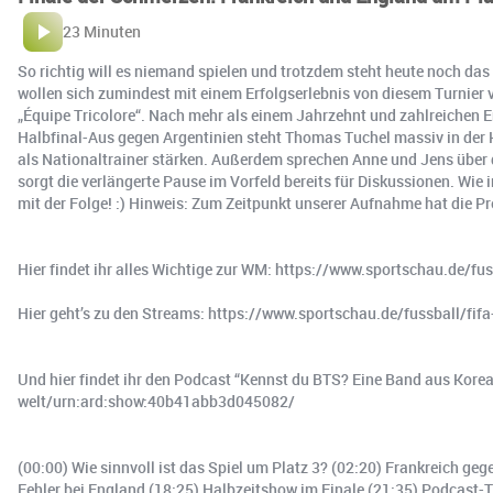
23 Minuten
So richtig will es niemand spielen und trotzdem steht heute noch das
wollen sich zumindest mit einem Erfolgserlebnis von diesem Turnier v
„Équipe Tricolore“. Nach mehr als einem Jahrzehnt und zahlreichen E
Halbfinal-Aus gegen Argentinien steht Thomas Tuchel massiv in der Kr
als Nationaltrainer stärken. Außerdem sprechen Anne und Jens über 
sorgt die verlängerte Pause im Vorfeld bereits für Diskussionen. W
mit der Folge! :) Hinweis: Zum Zeitpunkt unserer Aufnahme hat die 
Hier findet ihr alles Wichtige zur WM: https://www.sportschau.de/f
Hier geht’s zu den Streams: https://www.sportschau.de/fussball/fi
Und hier findet ihr den Podcast “Kennst du BTS? Eine Band aus Kor
welt/urn:ard:show:40b41abb3d045082/
(00:00) Wie sinnvoll ist das Spiel um Platz 3? (02:20) Frankreich g
Fehler bei England (18:25) Halbzeitshow im Finale (21:35) Podcast-