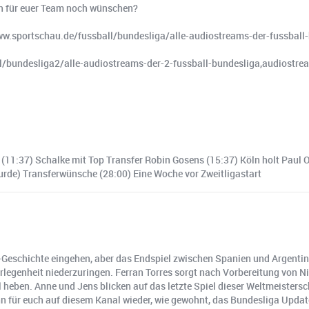
ch für euer Team noch wünschen?
www.sportschau.de/fussball/bundesliga/alle-audiostreams-der-fussba
ll/bundesliga2/alle-audiostreams-der-2-fussball-bundesliga,audiost
 (11:37) Schalke mit Top Transfer Robin Gosens (15:37) Köln holt Paul 
urde) Transferwünsche (28:00) Eine Woche vor Zweitligastart
 WM-Geschichte eingehen, aber das Endspiel zwischen Spanien und Argent
legenheit niederzuringen. Ferran Torres sorgt nach Vorbereitung von Nic
eben. Anne und Jens blicken auf das letzte Spiel dieser Weltmeistersc
 für euch auf diesem Kanal wieder, wie gewohnt, das Bundesliga Update.