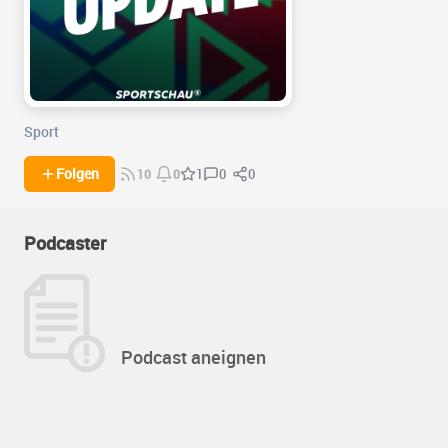
Sport
0
0
Folgen
1
10
0
Podcaster
Podcast aneignen