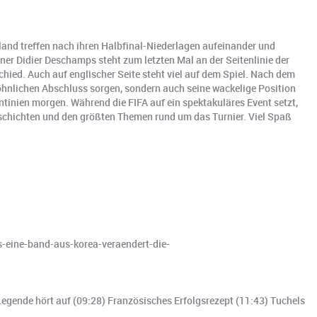
gland treffen nach ihren Halbfinal-Niederlagen aufeinander und
iner Didier Deschamps steht zum letzten Mal an der Seitenlinie der
hied. Auch auf englischer Seite steht viel auf dem Spiel. Nach dem
rsöhnlichen Abschluss sorgen, sondern auch seine wackelige Position
inien morgen. Während die FIFA auf ein spektakuläres Event setzt,
eschichten und den größten Themen rund um das Turnier. Viel Spaß
s-eine-band-aus-korea-veraendert-die-
Legende hört auf (09:28) Französisches Erfolgsrezept (11:43) Tuchels