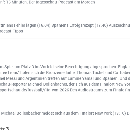
n“: 15 Minuten. Der tagesschau-Podcast am Morgen
entiniens Fehler lagen (16:04) Spaniens Erfolgsrezept (17:40) Auszei
odcast-Tipps
em Spiel um Platz 3 im Vorfeld seine Berechtigung abgesprochen. Engla
Three Lions“ holen sich die Bronzemedaille. Thomas Tuchel und Co. hab
ionel Messi und Argentinien treffen auf Lamine Yamal und Spanien. Und di
schau-Reporter Michael Bollenbacher, der sich aus dem Finalort New Yo
w.sportschau.de/fussball/fifa-wm-2026 Den Audiostreams zum Finale fin
5) Michael Bollenbacher meldet sich aus dem Finalort New York (13:10) 
tz 3