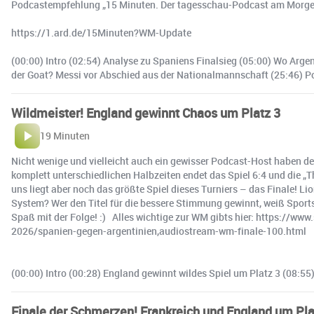
Podcastempfehlung „15 Minuten. Der tagesschau-Podcast am Morge
https://1.ard.de/15Minuten?WM-Update
(00:00) Intro (02:54) Analyse zu Spaniens Finalsieg (05:00) Wo Arg
der Goat? Messi vor Abschied aus der Nationalmannschaft (25:46) P
Wildmeister! England gewinnt Chaos um Platz 3
19 Minuten
Nicht wenige und vielleicht auch ein gewisser Podcast-Host haben d
komplett unterschiedlichen Halbzeiten endet das Spiel 6:4 und die „
uns liegt aber noch das größte Spiel dieses Turniers – das Finale! L
System? Wer den Titel für die bessere Stimmung gewinnt, weiß Sport
Spaß mit der Folge! :) Alles wichtige zur WM gibts hier: https://ww
2026/spanien-gegen-argentinien,audiostream-wm-finale-100.html
(00:00) Intro (00:28) England gewinnt wildes Spiel um Platz 3 (08:5
Finale der Schmerzen! Frankreich und England um Pla