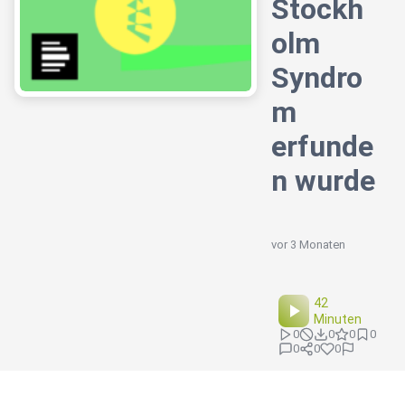
Stockh
olm
Syndro
m
erfunde
n wurde
vor 3 Monaten
42
Minuten
0
0
0
0
0
0
0