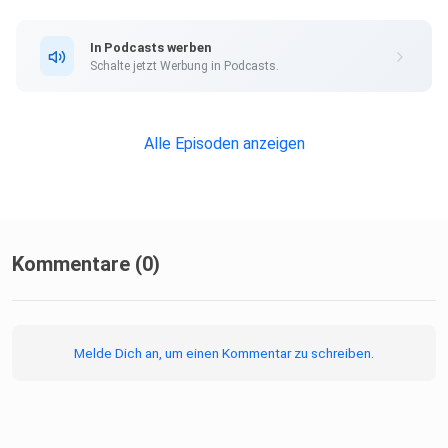
**********
In Podcasts werben
Schalte jetzt Werbung in Podcasts.
In dieser Folge mit:
Alle Episoden anzeigen
Moderation: Nina Bust-Bartels
Vortragende: Juliane Hornung, Historikerin, Universität Köln
Kommentare (0)
**********
Melde Dich an, um einen Kommentar zu schreiben.
Weitere Vorträge vom Historischen Kolleg in München im
Hörsaal: