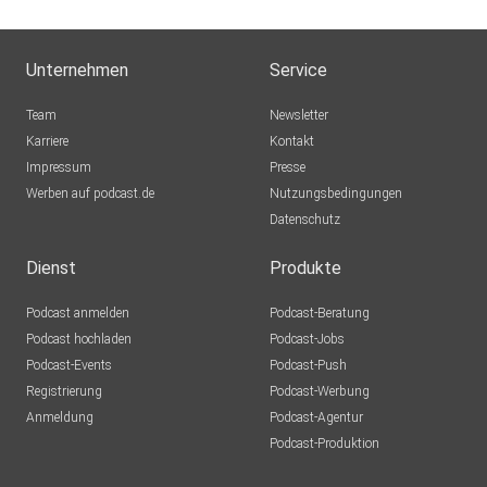
Quellen aus der Folge:
Unternehmen
Service
Im Vortrag zitierter Spielfilm: The Wind And The Lion
Team
Newsletter
Karriere
Kontakt
Impressum
Presse
Werben auf podcast.de
Nutzungsbedingungen
**********
Datenschutz
Dienst
Produkte
Mehr zum Thema bei Deutschlandfunk Nova:
Podcast anmelden
Podcast-Beratung
Podcast hochladen
Podcast-Jobs
Podcast-Events
Podcast-Push
Psychologie: Wie wir unsere Persönlichkeit verändern
Registrierung
Podcast-Werbung
können
Anmeldung
Podcast-Agentur
Podcast-Produktion
Psychologie: Stress macht aggressiv und großzügig