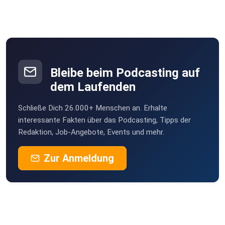
SucheHoerfutter
9:45 - Struktur des Vortrags
busath
Ettlingen
10:50 - Beziehung zwischen Geisel und Entführer im 19.
Bleibe beim Podcasting auf
sporty1121
Jhd.
dem Laufenden
Warum
Schließe Dich 26.000+ Menschen an. Erhalte
Dreakee
27:17 - Die Erfindung des Stockholm Syndroms
interessante Fakten über das Podcasting, Tipps der
Lüneburg
Redaktion, Job-Angebote, Events und mehr.
OwiZahn
Zur Anmeldung
Bornheim
37:48 - Fazit
**********