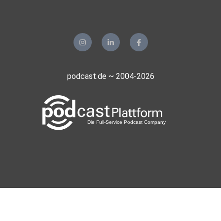
Das Gefühl, wichtig zu sein: Mattering ist für unser
Wohlbefinden essenziell
**********
podcast.de ~ 2004-2026
Den Artikel zum Stück findet ihr hier.
**********
Ihr könnt uns auch auf diesen Kanälen folgen: TikTok und
Instagram .