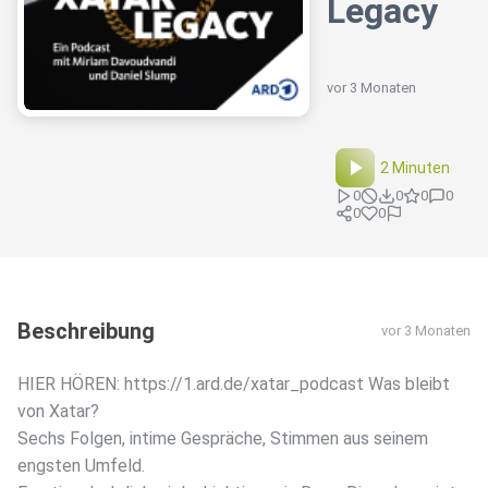
Legacy
vor 3 Monaten
2 Minuten
0
0
0
0
0
0
Beschreibung
vor 3 Monaten
HIER HÖREN: https://1.ard.de/xatar_podcast Was bleibt
von Xatar?
Sechs Folgen, intime Gespräche, Stimmen aus seinem
engsten Umfeld.