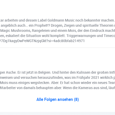
atar arbeiten und dessen Label Goldmann Music noch bekannter machen.
nd angeblich auch… ein Prophet!? Drogen, Ziegen und spirituelle Theori
Magic Mushrooms, Rangeleien und einem Mois, der den Eindruck macht, al
en, eskaliert die Situation wohl komplett. Triggerwarnungen und Time
show/7Dg1kagyDwPeWGTNzjqGkt?si=4adc80bfab214971
r Asche. Er ist jetzt in Belgien. Und hinter den Kulissen der großen Inf
nweisen und versuchen herauszufinden, was im Frühjahr 2021 wirklich pa
 Mois muss einiges wegstecken. Aber: Er hat schon wieder ein neues Team
itarbeiter von damals behaupten aber: Wenn die Kameras aus sind, läuft
Alle Folgen ansehen (8)