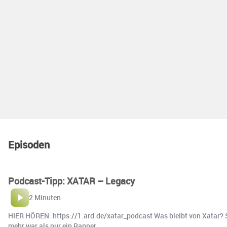
Episoden
Podcast-Tipp: XATAR – Legacy
2 Minuten
HIER HÖREN: https://1.ard.de/xatar_podcast Was bleibt von Xatar? Se
mehr war als nur ein Rapper.