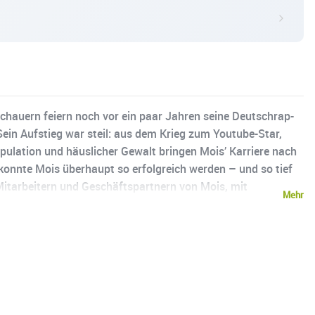
schauern feiern noch vor ein paar Jahren seine Deutschrap-
ein Aufstieg war steil: aus dem Krieg zum Youtube-Star,
lation und häuslicher Gewalt bringen Mois’ Karriere nach
 konnte Mois überhaupt so erfolgreich werden – und so tief
tarbeitern und Geschäftspartnern von Mois, mit
Mehr
 soweit kommen konnte. DER ABSTURZ VON MOIS ist ein