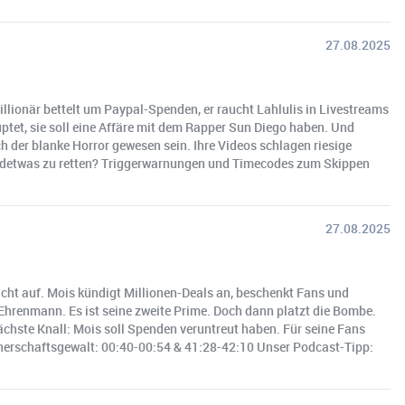
27.08.2025
lionär bettelt um Paypal-Spenden, er raucht Lahlulis in Livestreams
uptet, sie soll eine Affäre mit dem Rapper Sun Diego haben. Und
h der blanke Horror gewesen sein. Ihre Videos schlagen riesige
gendetwas zu retten? Triggerwarnungen und Timecodes zum Skippen
27.08.2025
nicht auf. Mois kündigt Millionen-Deals an, beschenkt Fans und
 Ehrenmann. Es ist seine zweite Prime. Doch dann platzt die Bombe.
ächste Knall: Mois soll Spenden veruntreut haben. Für seine Fans
nerschaftsgewalt: 00:40-00:54 & 41:28-42:10 Unser Podcast-Tipp: