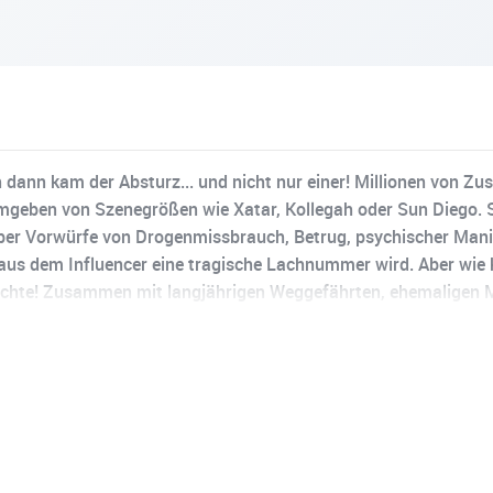
dann kam der Absturz... und nicht nur einer! Millionen von Zu
mgeben von Szenegrößen wie Xatar, Kollegah oder Sun Diego. S
r Vorwürfe von Drogenmissbrauch, Betrug, psychischer Manipu
e aus dem Influencer eine tragische Lachnummer wird. Aber wie
hte! Zusammen mit langjährigen Weggefährten, ehemaligen Mi
wir verstehen, was diesen Menschen geformt hat – und wie es
von Selly Kahya.