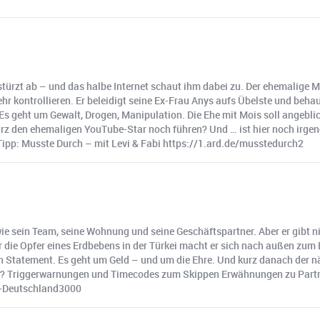
rzt ab – und das halbe Internet schaut ihm dabei zu. Der ehemalige Mil
hr kontrollieren. Er beleidigt seine Ex-Frau Anys aufs Übelste und beha
s geht um Gewalt, Drogen, Manipulation. Die Ehe mit Mois soll angeblic
turz den ehemaligen YouTube-Star noch führen? Und … ist hier noch ir
pp: Musste Durch – mit Levi & Fabi https://1.ard.de/musstedurch2
o wie sein Team, seine Wohnung und seine Geschäftspartner. Aber er gibt 
r die Opfer eines Erdbebens in der Türkei macht er sich nach außen zum
in Statement. Es geht um Geld – und um die Ehre. Und kurz danach der n
olen? Triggerwarnungen und Timecodes zum Skippen Erwähnungen zu Part
e/-Deutschland3000