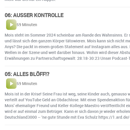
06: AUSSER KONTROLLE
59 Minuten
Mois steht im Sommer 2024 scheinbar am Rande des Wahnsinns. Er stü
und lässt sich den ganzen Körper tätowieren. Mois kann sich nicht me
Anys? Die packt in einem großen Statement auf Instagram alles aus. E
Wellen in der Szene und weit darüber hinaus. Wohin wird dieser Abs
Erwähnungen zu Partnerschaftsgewalt: 28:18-30:23 Unser Podcast-Ti
05: ALLES BLÖFF!?
59 Minuten
Mois ist in der Krise! Seine Frau ist weg, seine Kinder auch, genaus
verteilt auf YouTube Geld an Obdachlose. Mit einer Spendenaktion fü
Mois’ ehemaliger Freund und Keller-Kollege Maestro veröffentlicht e
wird er auf einmal zum Betrüger. Kann er sich davon je wieder erh
Deutschland3000 – ‘ne gute Stunde mit Eva Schulz https://1.ard.d