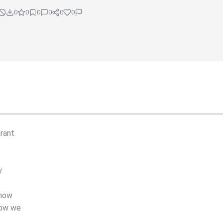
0
0
0
0
0
0
urant
e
y
 how
how we