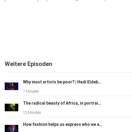
Weitere Episoden
Why must artists be poor? | Hadi Eldebek
7 Minuten
The radical beauty of Africa, in portraits | Iké Udé
13 Minuten
How fashion helps us express who we are -- and what we stand for | Kaustav Dey