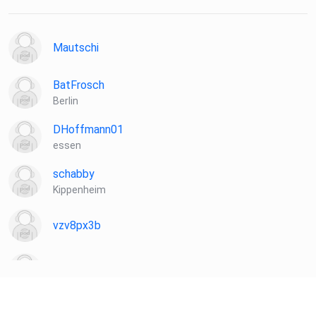
01:27:08 *Werbung Gamers Only
Mautschi
BatFrosch
Berlin
DHoffmann01
essen
schabby
Kippenheim
vzv8px3b
Dunkeleule
Ufo22