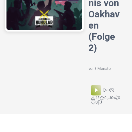
nis von
Oakhav
en
(Folge
2)
vor 3 Monaten
0
13
0
0
0
0