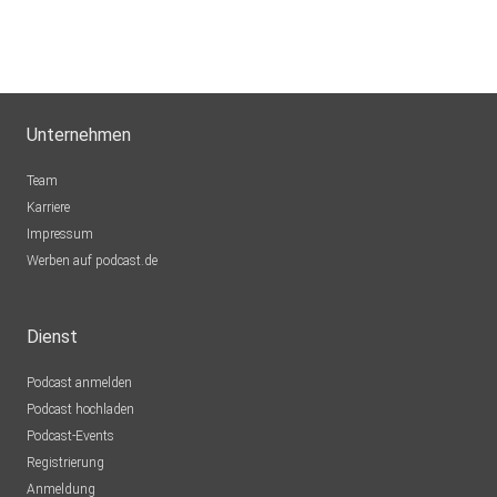
Unternehmen
Team
Karriere
Impressum
Werben auf podcast.de
Dienst
Podcast anmelden
Podcast hochladen
Podcast-Events
Registrierung
Anmeldung