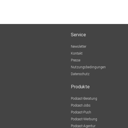
Service
Newsletter
Kontakt
Presse
Nutzungsbedingungen
Datenschutz
Produkte
Podcast-Beratung
Podcast-Jobs
Podcast-Push
Podcast-Werbung
Podcast-Agentur