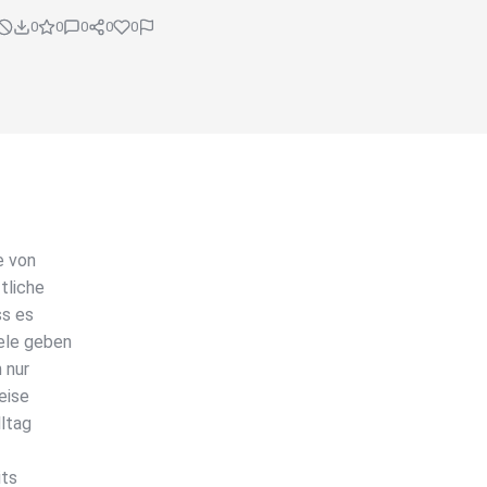
0
0
0
0
0
e von
tliche
ss es
ele geben
 nur
eise
ltag
its