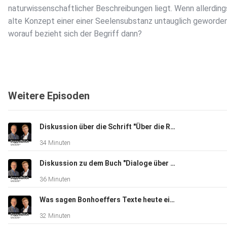
naturwissenschaftlicher Beschreibungen liegt. Wenn allerding
alte Konzept einer einer Seelensubstanz untauglich geworden 
worauf bezieht sich der Begriff dann?
Weitere Episoden
Diskussion über die Schrift "Über die Religion" von Friedrich Schleiermacher
34 Minuten
Diskussion zu dem Buch "Dialoge über die natürliche Religion" von David Hume
36 Minuten
Was sagen Bonhoeffers Texte heute einem säkularen Humanisten und einem Christen?
32 Minuten