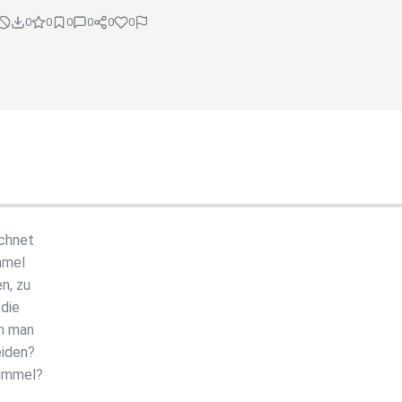
0
0
0
0
0
0
ichnet
mmel
n, zu
 die
nn man
eiden?
Himmel?