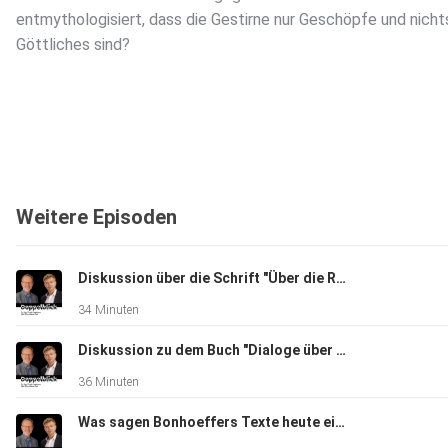
entmythologisiert, dass die Gestirne nur Geschöpfe und nicht
Göttliches sind?
Weitere Episoden
Diskussion über die Schrift "Über die Religion" von Friedrich Schleiermacher
34 Minuten
Diskussion zu dem Buch "Dialoge über die natürliche Religion" von David Hume
36 Minuten
Was sagen Bonhoeffers Texte heute einem säkularen Humanisten und einem Christen?