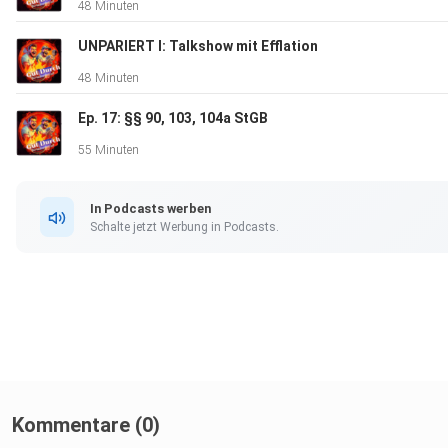
48 Minuten
Ansage: Anny Danielle Lange
UNPARIERT I: Talkshow mit Efflation
48 Minuten
Ep. 17: §§ 90, 103, 104a StGB
Produktion: Alexander Pfeiffer
55 Minuten
Musik: Alex Grohl - Crag Hard Rock (pixabay.com)
In Podcasts werben
Schalte jetzt Werbung in Podcasts.
Kommentare (0)