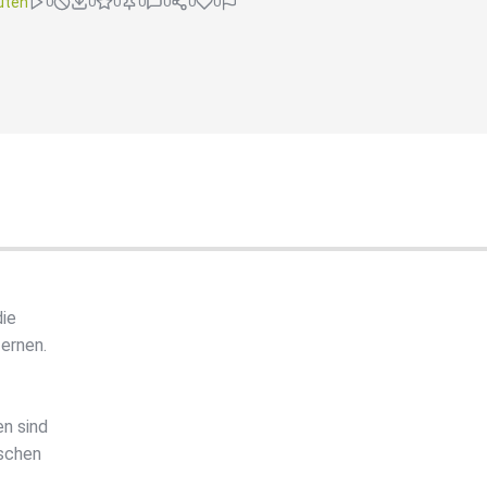
uten
0
0
0
0
0
0
0
die
ernen.
en sind
ischen