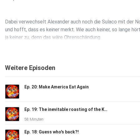
Dabei verwechselt Alexander auch noch die Sulaco mit der 
und hofft, dass es keiner merkt. Wie auch keiner, so lange hör
ja keiner zu, denn das wäre Ohrenschändung.
So bäckt es sich um den Kreis.
Weitere Episoden
Ep. 20: Make America Eat Again
CREDITS:
Ep. 19: The inevitable roasting of the Koch Des Jahres
58 Minuten
Sprecher: Christian Hoffmann, Alexander Pfeiffer
Ep. 18: Guess who's back?!