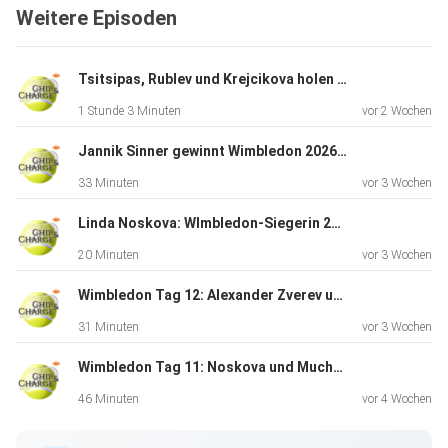
Weitere Episoden
Setzung von Kontaveit. In der nächsten Runde geht es
gegen Alja
Tomljanovic. Danach könnte eine der Formspielerinnen
Tsitsipas, Rublev und Krejcikova holen sich Selbstvertrauen
überhaupt
1 Stunde 3 Minuten
vor 2 Wochen
warten, nämlich ...
Jannik Sinner gewinnt Wimbledon 2026 gegen Alexander Zverev
33 Minuten
vor 3 Wochen
Dieser Podcast wird vermarktet von der Podcastbude.
Linda Noskova: WImbledon-Siegerin 2026
www.podcastbu.de - Full-Service-Podcast-Agentur -
20 Minuten
vor 3 Wochen
Konzeption,
Produktion, Vermarktung, Distribution und Hosting.
Wimbledon Tag 12: Alexander Zverev und Jannik Sinner im Wimbledon-Finale
31 Minuten
vor 3 Wochen
Du möchtest deinen Podcast auch kostenlos hosten und
Wimbledon Tag 11: Noskova und Muchova im Finale - Vorschau auf die Herrenhalbfinals
damit Geld
verdienen?
46 Minuten
vor 4 Wochen
Dann schaue auf www.kostenlos-hosten.de und informiere
dich.