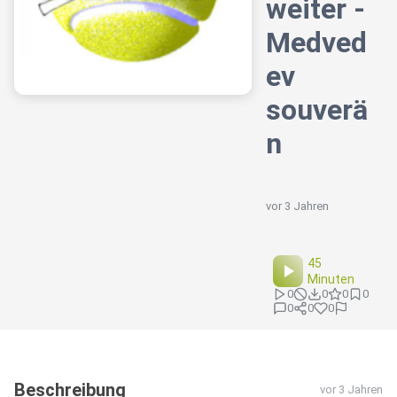
weiter -
Medved
ev
souverä
n
vor 3 Jahren
45
Minuten
0
0
0
0
0
0
0
Beschreibung
vor 3 Jahren