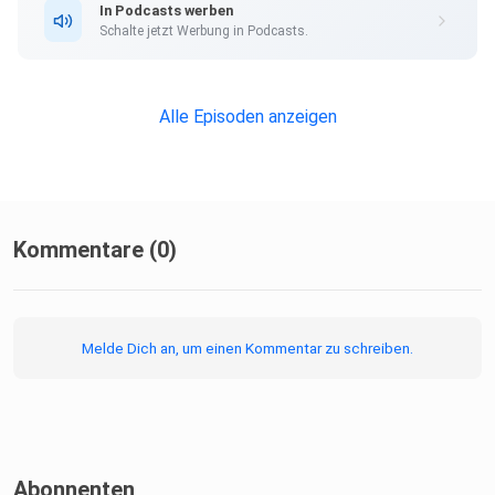
In Podcasts werben
Dort erhältst du alle Informationen zu unseren kostenlosen
Schalte jetzt Werbung in Podcasts.
Podcast-Hosting-Angeboten. kostenlos-hosten.de ist ein
Produkt
der Podcastbude.
Alle Episoden anzeigen
Kommentare (0)
Melde Dich an, um einen Kommentar zu schreiben.
Abonnenten