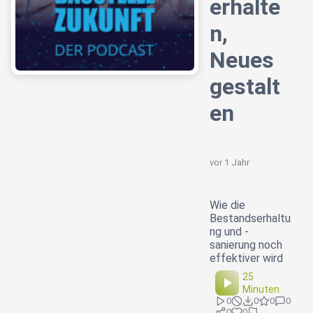
erhalte
n,
Neues
gestalt
en
vor 1 Jahr
Wie die
Bestandserhaltu
ng und -
sanierung noch
effektiver wird
25
Minuten
0
0
0
0
0
0