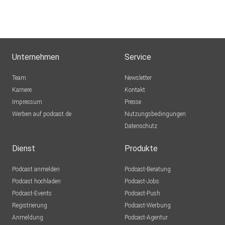
Unternehmen
Service
Team
Newsletter
Karriere
Kontakt
Impressum
Presse
Werben auf podcast.de
Nutzungsbedingungen
Datenschutz
Dienst
Produkte
Podcast anmelden
Podcast-Beratung
Podcast hochladen
Podcast-Jobs
Podcast-Events
Podcast-Push
Registrierung
Podcast-Werbung
Anmeldung
Podcast-Agentur