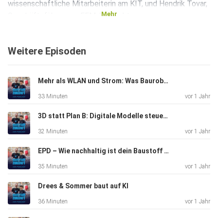
wissenschaftliche Mitarbeiterin am KIT, und Hendrik Tovar,
Mehr
Geschäftsführer von FFM Architekten.
Weitere Episoden
Mehr als WLAN und Strom: Was Bauroboter wirklich brauchen
33 Minuten
vor 1 Jahr
3D statt Plan B: Digitale Modelle steuern die Baustelle
32 Minuten
vor 1 Jahr
EPD – Wie nachhaltig ist dein Baustoff wirklich?
35 Minuten
vor 1 Jahr
Drees & Sommer baut auf KI
36 Minuten
vor 1 Jahr