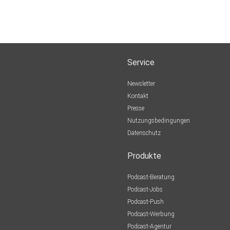
Service
Newsletter
Kontakt
Presse
Nutzungsbedingungen
Datenschutz
Produkte
Podcast-Beratung
Podcast-Jobs
Podcast-Push
Podcast-Werbung
Podcast-Agentur