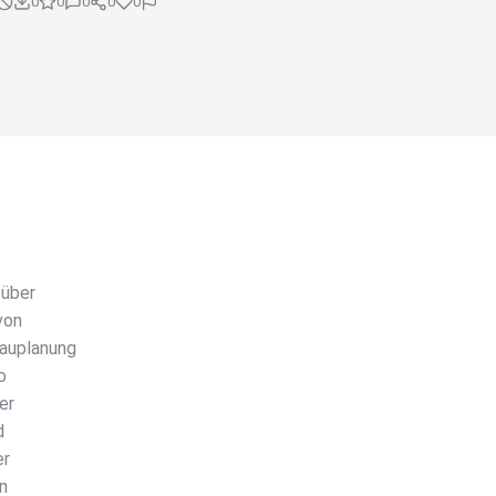
0
0
0
0
0
 über
von
Bauplanung
o
er
d
er
n