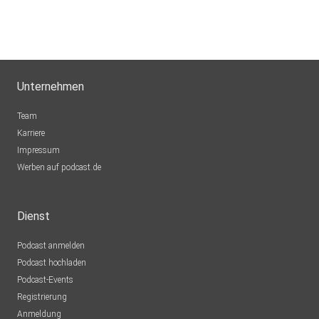
Unternehmen
Team
Karriere
Impressum
Werben auf podcast.de
Dienst
Podcast anmelden
Podcast hochladen
Podcast-Events
Registrierung
Anmeldung